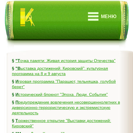
МЕНЮ
§
"Точка памяти: Живая история защиты Отечества"
§
"Выставка достижений: Кировский": культурная
программа на 8 и 9 августа
§
Игровая программа "Парашют, тельняшка, голубой
берет"
§
Исторический блокнот "Эпоха. Люди. События"
§
Предупреждение вовлечения несовершеннолетних в
диверсионно-террористическую и экстремистскую
деятельность
§
Торжественное открытие "Выставки достижений:
Кировский"