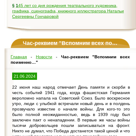
§
145 лет со дня рождения театрального художника,
графика, сценографа, книжного иллюстратора Натальи
Сергеевны Гончаровой
Час-реквием "Вспомним всех поименно…"
Главная
-
Новости
-
Час-реквием "Вспомним всех
поименно…"
21.06.2024
22 июня наш народ отмечает День памяти и скорби в
честь событий 1941 года, когда фашистская Германия
вероломно напала на Советский Союз. Было воскресное
утро, люди с улыбкой встречали новый день и в полдень
прозвучало известие о начале войны. Для кого-то это
было полной неожиданностью, ведь в 1939 году был
заключен пакт о ненападении. В первые же часы войны
тысячи добровольцев пошли записываться на фронт.
Никто не думал, что Победа достанется такой ценой и что