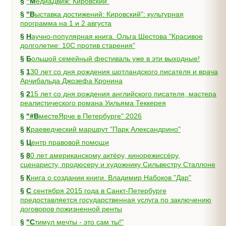
§
"МедиаДвиж: Кировский"
§
"Выставка достижений: Кировский": культурная
программа на 1 и 2 августа
§
Научно-популярная книга. Ольга Шестова "Красивое
долголетие: 10C против старения"
§
Большой семейный фестиваль уже в эти выходные!
§
130 лет со дня рождения шотландского писателя и врача
Арчибальда Джозефа Кронина
§
215 лет со дня рождения английского писателя, мастера
реалистического романа Уильяма Теккерея
§
"#ВместеЯрче в Петербурге" 2026
§
Краеведческий маршрут "Парк Александрино"
§
Центр правовой помощи
§
80 лет американскому актёру, кинорежиссёру,
сценаристу, продюсеру и художнику Сильвестру Сталлоне
§
Книга о создании книги. Владимир Набоков "Дар"
§
С сентября 2015 года в Санкт-Петербурге
предоставляется государственная услуга по заключению
договоров пожизненной ренты
§
"Стимул мечты - это сам ты!"