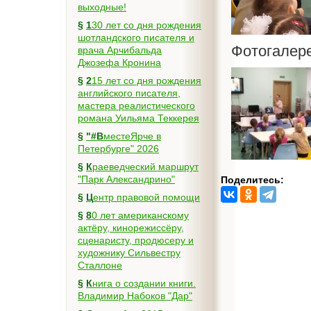
выходные!
§
130 лет со дня рождения
шотландского писателя и
Фотогалер
врача Арчибальда
Джозефа Кронина
§
215 лет со дня рождения
английского писателя,
мастера реалистического
романа Уильяма Теккерея
§
"#ВместеЯрче в
Петербурге" 2026
§
Краеведческий маршрут
"Парк Александрино"
Поделитесь:
§
Центр правовой помощи
§
80 лет американскому
актёру, кинорежиссёру,
сценаристу, продюсеру и
художнику Сильвестру
Сталлоне
§
Книга о создании книги.
Владимир Набоков "Дар"