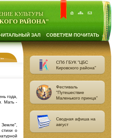
ЕНИЕ КУЛЬТУРЫ
КОГО РАЙОНА"
ЧИТАЛЬНЫЙ ЗАЛ
СОВЕТУЕМ ПОЧИТАТЬ
СПб ГБУК "ЦБС
Кировского района"
Фестиваль
"Путешествие
нь года,
Маленького принца"
. Мать -
Сводная афиша на
август
Земле",
 стихи о
атурной