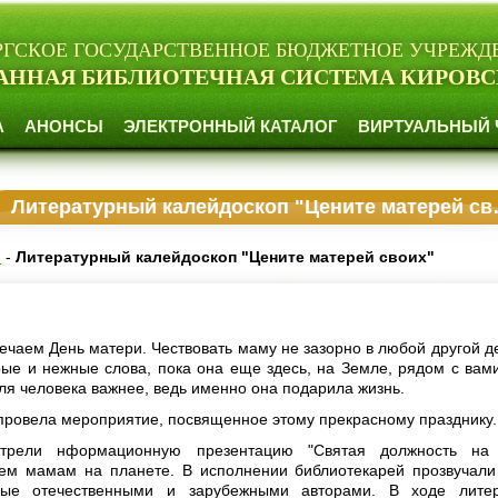
РГСКОЕ ГОСУДАРСТВЕННОЕ БЮДЖЕТНОЕ УЧРЕЖД
АННАЯ БИБЛИОТЕЧНАЯ СИСТЕМА КИРОВС
А
АНОНСЫ
ЭЛЕКТРОННЫЙ КАТАЛОГ
ВИРТУАЛЬНЫЙ 
Литературный калейдоскоп "Цените матерей своих"
и
-
Литературный калейдоскоп "Цените матерей своих"
ечаем День матери. Чествовать маму не зазорно в любой другой де
рые и нежные слова, пока она еще здесь, на Земле, рядом с вами
ля человека важнее, ведь именно она подарила жизнь.
провела мероприятие, посвященное этому прекрасному празднику.
отрели нформационную презентацию "Святая должность на 
ем мамам на планете. В исполнении библиотекарей прозвучали
ные отечественными и зарубежными авторами. В ходе литер