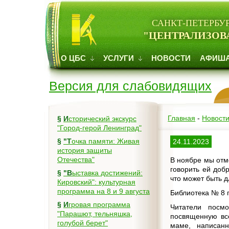
САНКТ-ПЕТЕРБУ
"ЦЕНТРАЛИЗОВ
О ЦБС
УСЛУГИ
НОВОСТИ
АФИШ
Версия для слабовидящих
Главная
-
Новост
§
Исторический экскурс
"Город-герой Ленинград"
§
"Точка памяти: Живая
24.11.2023
история защиты
Отечества"
В ноябре мы отм
говорить ей доб
§
"Выставка достижений:
что может быть д
Кировский": культурная
программа на 8 и 9 августа
Библиотека № 8 
§
Игровая программа
Читатели посм
"Парашют, тельняшка,
посвященную вс
голубой берет"
маме, написан