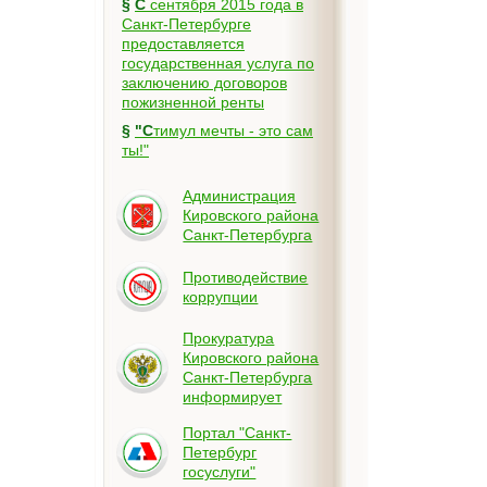
§
С сентября 2015 года в
Санкт-Петербурге
предоставляется
государственная услуга по
заключению договоров
пожизненной ренты
§
"Стимул мечты - это сам
ты!"
Администрация
Кировского района
Санкт-Петербурга
Противодействие
коррупции
Прокуратура
Кировского района
Санкт-Петербурга
информирует
Портал "Санкт-
Петербург
госуслуги"