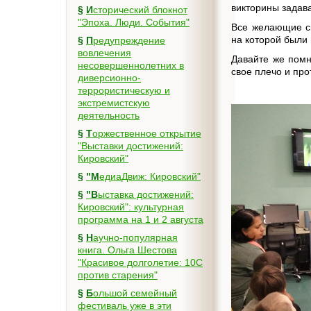
викторины задава
§
Исторический блокнот
"Эпоха. Люди. События"
Все желающие см
на которой были
§
Предупреждение
вовлечения
Давайте же помн
несовершеннолетних в
свое плечо и про
диверсионно-
террористическую и
экстремистскую
деятельность
§
Торжественное открытие
"Выставки достижений:
Кировский"
§
"МедиаДвиж: Кировский"
§
"Выставка достижений:
Кировский": культурная
программа на 1 и 2 августа
§
Научно-популярная
книга. Ольга Шестова
"Красивое долголетие: 10C
против старения"
§
Большой семейный
фестиваль уже в эти