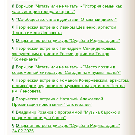
§
Воркшоп "Читать или не читать" - "История семьи как
часть истории города и страны"
§
"Со-общество: сила в действии. Открытый диалог"
§
Творческая встреча с Иваном Шевченко, артистом
Театра имени Ленсовета
§
Открытая встреча-дискурс "Судьба и Родина едины"
§
Творческая встреча с Геннадием Спириденковым,
заслуженным артистом России, артистом Театра
"Комедианты"
§
Воркшоп "Читать или не читать" - "Место поэзии в
современной литературе. Сегодня нам нужны поэты?"
§
Творческая встреча с Романом Кочержевским, артистом,
режиссёром, художником, музыкантом, артистом Театра
им. Ленсовета
§
Творческая встреча с Натальей Алексеевой.
Презентация новой книги "Кототерапия"
§
Владимир Розанов с программой "Музыка барокко и
современности для баяна"
§
Открытая встреча-дискурс "Судьба и Родина едины"
24.02.2026