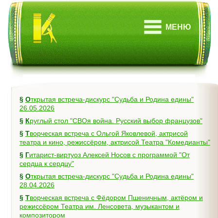
МЕНЮ
§
Открытая встреча-дискурс "Судьба и Родина едины"
26.05.2026
§
Круглый стол "СВОя война. Русский выбор французов"
§
Творческая встреча с Ольгой Яковлевой, актрисой
театра и кино, режиссёром, актрисой Театра "Комедианты"
§
Гитарист-виртуоз Алексей Носов с программой "От
сердца к сердцу"
§
Открытая встреча-дискурс "Судьба и Родина едины"
28.04.2026
§
Творческая встреча с Фёдором Пшеничным, актёром и
режиссёром Театра им. Ленсовета, музыкантом и
композитором