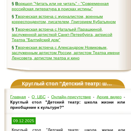
§
Воркшоп "Читать или не читать" - "Современная
российская литература в поисках истины"
§
Творческая встреча с журналистом, военным
корреспондентом, писателем, Григорием Кубатьяном
§
Творческая встреча с Натальей Парашкиной,
заслуженной артисткой Санкт-Петербурга, актрисой
Театра "Балтийский дом"
§
Творческая встреча с Александром Новиковым,
заслуженным артистом России, артистом Театра имени
Ленсовета, артистом театра и кино
Круглый стол "Детский театр: школа жизни или приобщение к культуре?"
Главная
-
О ЦБС
-
Онлайн-присутствие
-
Архив видео
-
Круглый стол "Детский театр: школа жизни или
приобщение к культуре?"
09.12.2025
Круглый стол "Детский театр: школа жизни или