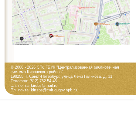
© 2008 - 2026 СПб ГБУК "Централизованная библиотечная
система Кировского района"
198255, г. Санкт-Петербург, улица Лёни Голикова, д. 31
Телефон: (812) 752-54-45
Эл. почта: kircbs@mail.ru
Эл. почта: kirtsbs@cult.gugov.spb.ru