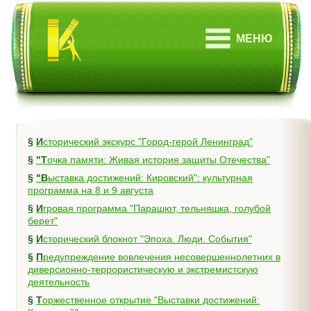
МЕНЮ
§
Исторический экскурс "Город-герой Ленинград"
§
"Точка памяти: Живая история защиты Отечества"
§
"Выставка достижений: Кировский": культурная
программа на 8 и 9 августа
§
Игровая программа "Парашют, тельняшка, голубой
берет"
§
Исторический блокнот "Эпоха. Люди. События"
§
Предупреждение вовлечения несовершеннолетних в
диверсионно-террористическую и экстремистскую
деятельность
§
Торжественное открытие "Выставки достижений: