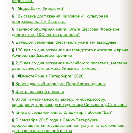
Кировский"
§
"МедиаДвиж: Кировский"
§
"Выставка достижений: Кировский": культурная
программа на 1 и 2 августа
§
Научно-популярная книга. Ольга Шестова "Красивое
долголетие: 10C против старения"
§
Большой семейный фестиваль уже в эти выходные!
§
130 лет со дня рождения шотландского писателя и врача
Арчибальда Джозефа Кронина
§
215 лет со дня рождения английского писателя, мастера
реалистического романа Уильяма Теккерея
§
"#ВместеЯрче в Петербурге" 2026
§
Краеведческий маршрут "Парк Александрино"
§
Центр правовой помощи
§
80 лет американскому актёру, кинорежиссёру,
сценаристу, продюсеру и художнику Сильвестру Сталлоне
§
Книга о создании книги. Владимир Набоков "Дар"
§
С сентября 2015 года в Санкт-Петербурге
предоставляется государственная услуга по заключению
договоров пожизненной ренты