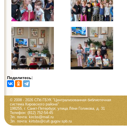
Поделитесь:
© 2008 - 2026 СПб ГБУК "Централизованная библиотечная
система Кировского района"
198255, г. Санкт-Петербург, улица Лёни Голикова, д. 31
Телефон: (812) 752-54-45
Эл. почта: kircbs@mail.ru
Эл. почта: kirtsbs@cult.gugov.spb.ru