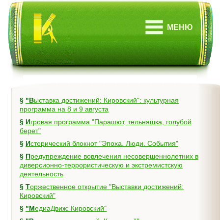
МЕНЮ
§
"Выставка достижений: Кировский": культурная
программа на 8 и 9 августа
§
Игровая программа "Парашют, тельняшка, голубой
берет"
§
Исторический блокнот "Эпоха. Люди. События"
§
Предупреждение вовлечения несовершеннолетних в
диверсионно-террористическую и экстремистскую
деятельность
§
Торжественное открытие "Выставки достижений:
Кировский"
§
"МедиаДвиж: Кировский"