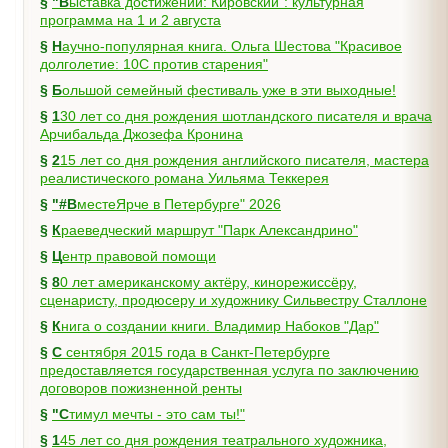
§
"Выставка достижений: Кировский": культурная
программа на 1 и 2 августа
§
Научно-популярная книга. Ольга Шестова "Красивое
долголетие: 10C против старения"
§
Большой семейный фестиваль уже в эти выходные!
§
130 лет со дня рождения шотландского писателя и врача
Арчибальда Джозефа Кронина
§
215 лет со дня рождения английского писателя, мастера
реалистического романа Уильяма Теккерея
§
"#ВместеЯрче в Петербурге" 2026
§
Краеведческий маршрут "Парк Александрино"
§
Центр правовой помощи
§
80 лет американскому актёру, кинорежиссёру,
сценаристу, продюсеру и художнику Сильвестру Сталлоне
§
Книга о создании книги. Владимир Набоков "Дар"
§
С сентября 2015 года в Санкт-Петербурге
предоставляется государственная услуга по заключению
договоров пожизненной ренты
§
"Стимул мечты - это сам ты!"
§
145 лет со дня рождения театрального художника,