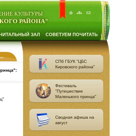
ЕНИЕ КУЛЬТУРЫ
КОГО РАЙОНА"
ЧИТАЛЬНЫЙ ЗАЛ
СОВЕТУЕМ ПОЧИТАТЬ
СПб ГБУК "ЦБС
Кировского района"
ринца":
Фестиваль
"Путешествие
Маленького принца"
ц"
Сводная афиша на
август