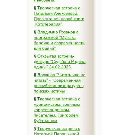
Ленсовета
§
Творческая встреча с
Натальей Алексеевой.
Презентация новой книги
"Кототерапия"
§
Владимир Розанов с
программой "Музыка
барокко и современности
для баяна"
§
Открытая встреча-
дискурс "Судьба и Родина
едины" 24.02.2026
§
Воркшоп "Читать или не
читать" - "Современная
российская литература в
поисках истины"
§
Творческая встреча с
журналистом, военным
корреспондентом,
писателем, Григорием
Кубатьяном
§
Творческая встреча с
Натальей Парашкиной,