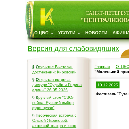
САНКТ-ПЕТЕРБУ
"ЦЕНТРАЛИЗОВ
О ЦБС
УСЛУГИ
НОВОСТИ
АФИШ
Версия для слабовидящих
Главная
-
О ЦБ
§
Открытие Выставки
"Маленький при
достижений: Кировский
§
Открытая встреча-
дискурс "Судьба и Родина
10.12.2025
едины" 26.05.2026
Фестиваль "Путе
§
Круглый стол "СВОя
война. Русский выбор
французов"
§
Творческая встреча с
Ольгой Яковлевой,
актрисой театра и кино,