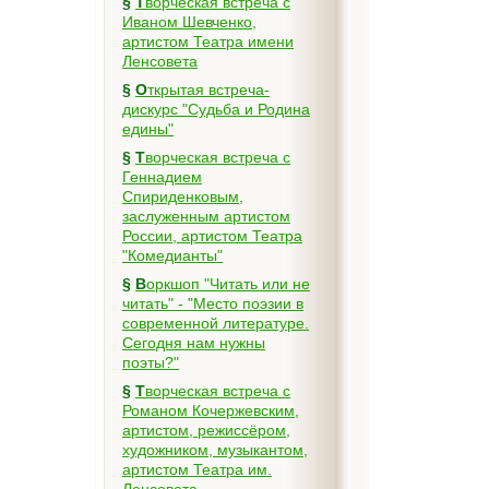
§
Творческая встреча с
Иваном Шевченко,
артистом Театра имени
Ленсовета
§
Открытая встреча-
дискурс "Судьба и Родина
едины"
§
Творческая встреча с
Геннадием
Спириденковым,
заслуженным артистом
России, артистом Театра
"Комедианты"
§
Воркшоп "Читать или не
читать" - "Место поэзии в
современной литературе.
Сегодня нам нужны
поэты?"
§
Творческая встреча с
Романом Кочержевским,
артистом, режиссёром,
художником, музыкантом,
артистом Театра им.