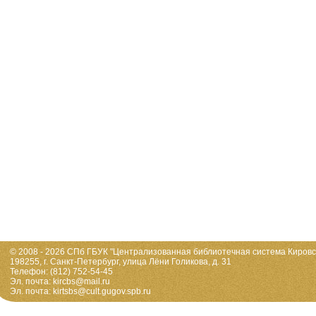
© 2008 - 2026 СПб ГБУК "Централизованная библиотечная система Кировс
198255, г. Санкт-Петербург, улица Лёни Голикова, д. 31
Телефон: (812) 752-54-45
Эл. почта: kircbs@mail.ru
Эл. почта: kirtsbs@cult.gugov.spb.ru