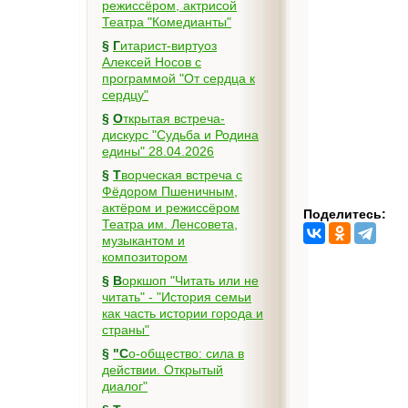
режиссёром, актрисой
Театра "Комедианты"
§
Гитарист-виртуоз
Алексей Носов с
программой "От сердца к
сердцу"
§
Открытая встреча-
дискурс "Судьба и Родина
едины" 28.04.2026
§
Творческая встреча с
Фёдором Пшеничным,
актёром и режиссёром
Поделитесь:
Театра им. Ленсовета,
музыкантом и
композитором
§
Воркшоп "Читать или не
читать" - "История семьи
как часть истории города и
страны"
§
"Со-общество: сила в
действии. Открытый
диалог"