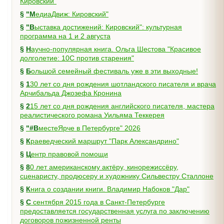
Кировский"
§
"МедиаДвиж: Кировский"
§
"Выставка достижений: Кировский": культурная
программа на 1 и 2 августа
§
Научно-популярная книга. Ольга Шестова "Красивое
долголетие: 10C против старения"
§
Большой семейный фестиваль уже в эти выходные!
§
130 лет со дня рождения шотландского писателя и врача
Арчибальда Джозефа Кронина
§
215 лет со дня рождения английского писателя, мастера
реалистического романа Уильяма Теккерея
§
"#ВместеЯрче в Петербурге" 2026
§
Краеведческий маршрут "Парк Александрино"
§
Центр правовой помощи
§
80 лет американскому актёру, кинорежиссёру,
сценаристу, продюсеру и художнику Сильвестру Сталлоне
§
Книга о создании книги. Владимир Набоков "Дар"
§
С сентября 2015 года в Санкт-Петербурге
предоставляется государственная услуга по заключению
договоров пожизненной ренты