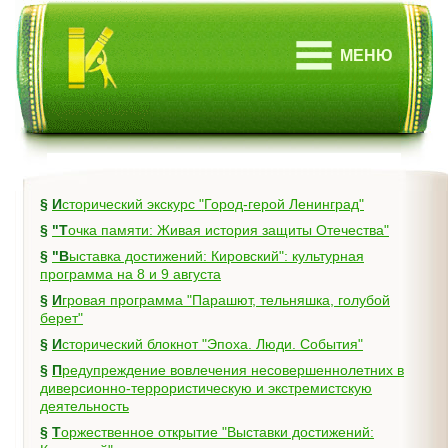
МЕНЮ
§
Исторический экскурс "Город-герой Ленинград"
§
"Точка памяти: Живая история защиты Отечества"
§
"Выставка достижений: Кировский": культурная
программа на 8 и 9 августа
§
Игровая программа "Парашют, тельняшка, голубой
берет"
§
Исторический блокнот "Эпоха. Люди. События"
§
Предупреждение вовлечения несовершеннолетних в
диверсионно-террористическую и экстремистскую
деятельность
§
Торжественное открытие "Выставки достижений: