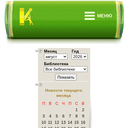
МЕНЮ
Месяц
Год
Библиотека
Показать
Новости текущего
месяца
П
В
С
Ч
П
С
В
1
2
3
4
5
6
7
8
9
10
11
12
13
14
15
16