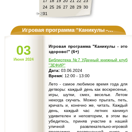
17
18
19
20
21
22
23
24
25
26
27
28
29
30
31
Игровая программа "Каникулы - это здорово!" (6+)
03
Игровая программа "Каникулы - это
здорово!" (6+)
Июня 2024
Библиотека №7 УДачный книжный клуб
"ЗЕФИР"
Дата:
03.06.2024
Время:
12:00 - 13:00
Лето - самое любимое время года для
детворы: каждый день как воскресенье,
игры, шутки, смех, веселье. Летом
некогда скучать. Можно прыгать, петь,
кричать и, конечно же, читать. Каждый
день, каждый час летних каникул
удивителен и неповторим, в этом вы
убедитесь, приняв участие в нашей
уличной развлекательно-игровой
программе, посвященной книге и