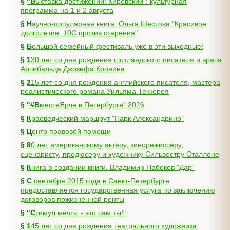
§
"Выставка достижений: Кировский": культурная
программа на 1 и 2 августа
§
Научно-популярная книга. Ольга Шестова "Красивое
долголетие: 10C против старения"
§
Большой семейный фестиваль уже в эти выходные!
§
130 лет со дня рождения шотландского писателя и врача
Арчибальда Джозефа Кронина
§
215 лет со дня рождения английского писателя, мастера
реалистического романа Уильяма Теккерея
§
"#ВместеЯрче в Петербурге" 2026
§
Краеведческий маршрут "Парк Александрино"
§
Центр правовой помощи
§
80 лет американскому актёру, кинорежиссёру,
сценаристу, продюсеру и художнику Сильвестру Сталлоне
§
Книга о создании книги. Владимир Набоков "Дар"
§
С сентября 2015 года в Санкт-Петербурге
предоставляется государственная услуга по заключению
договоров пожизненной ренты
§
"Стимул мечты - это сам ты!"
§
145 лет со дня рождения театрального художника,