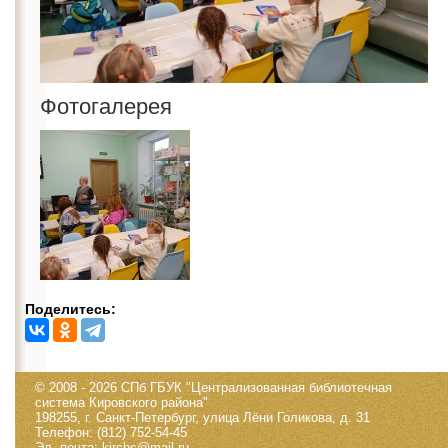
Фотогалерея
Поделитесь:
© 2008 - 2026 СПб ГБУК "Централизованная библиотечная
система Кировского района"
198255, г. Санкт-Петербург, улица Лёни Голикова, д. 31
Телефон: (812) 752-54-45
Эл. почта: kircbs@mail.ru