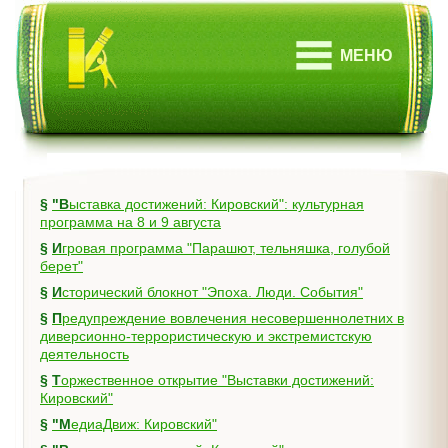
МЕНЮ
§
"Выставка достижений: Кировский": культурная
программа на 8 и 9 августа
§
Игровая программа "Парашют, тельняшка, голубой
берет"
§
Исторический блокнот "Эпоха. Люди. События"
§
Предупреждение вовлечения несовершеннолетних в
диверсионно-террористическую и экстремистскую
деятельность
§
Торжественное открытие "Выставки достижений:
Кировский"
§
"МедиаДвиж: Кировский"