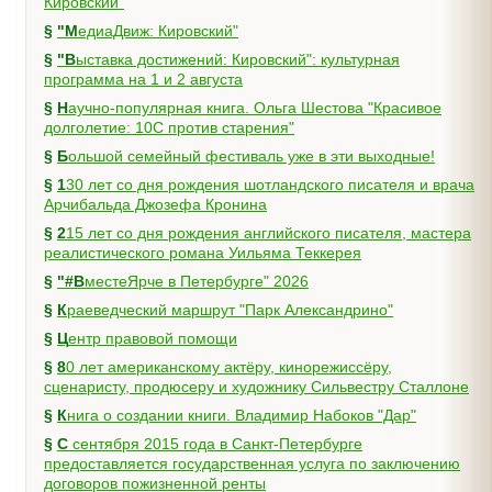
Кировский"
§
"МедиаДвиж: Кировский"
§
"Выставка достижений: Кировский": культурная
программа на 1 и 2 августа
§
Научно-популярная книга. Ольга Шестова "Красивое
долголетие: 10C против старения"
§
Большой семейный фестиваль уже в эти выходные!
§
130 лет со дня рождения шотландского писателя и врача
Арчибальда Джозефа Кронина
§
215 лет со дня рождения английского писателя, мастера
реалистического романа Уильяма Теккерея
§
"#ВместеЯрче в Петербурге" 2026
§
Краеведческий маршрут "Парк Александрино"
§
Центр правовой помощи
§
80 лет американскому актёру, кинорежиссёру,
сценаристу, продюсеру и художнику Сильвестру Сталлоне
§
Книга о создании книги. Владимир Набоков "Дар"
§
С сентября 2015 года в Санкт-Петербурге
предоставляется государственная услуга по заключению
договоров пожизненной ренты