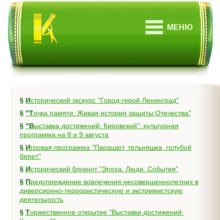
МЕНЮ
§
Исторический экскурс "Город-герой Ленинград"
§
"Точка памяти: Живая история защиты Отечества"
§
"Выставка достижений: Кировский": культурная
программа на 8 и 9 августа
§
Игровая программа "Парашют, тельняшка, голубой
берет"
§
Исторический блокнот "Эпоха. Люди. События"
§
Предупреждение вовлечения несовершеннолетних в
диверсионно-террористическую и экстремистскую
деятельность
§
Торжественное открытие "Выставки достижений: