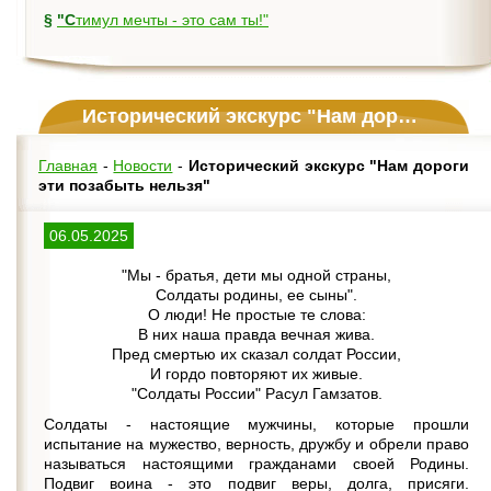
§
"Стимул мечты - это сам ты!"
Исторический экскурс "Нам дороги эти позабыть нельзя"
Главная
-
Новости
-
Исторический экскурс "Нам дороги
эти позабыть нельзя"
06.05.2025
"Мы - братья, дети мы одной страны,
Солдаты родины, ее сыны".
О люди! Не простые те слова:
В них наша правда вечная жива.
Пред смертью их сказал солдат России,
И гордо повторяют их живые.
"Солдаты России" Расул Гамзатов.
Солдаты - настоящие мужчины, которые прошли
испытание на мужество, верность, дружбу и обрели право
называться настоящими гражданами своей Родины.
Подвиг воина - это подвиг веры, долга, присяги.