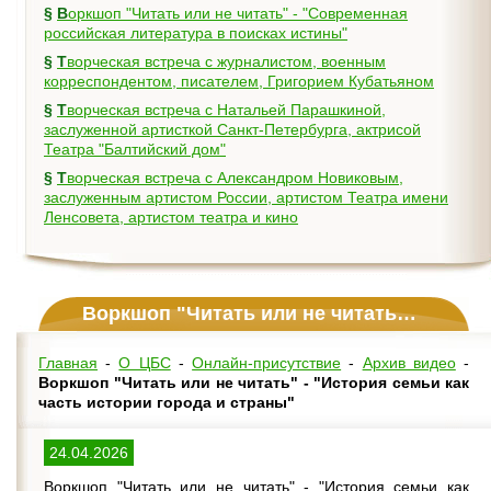
§
Воркшоп "Читать или не читать" - "Современная
российская литература в поисках истины"
§
Творческая встреча с журналистом, военным
корреспондентом, писателем, Григорием Кубатьяном
§
Творческая встреча с Натальей Парашкиной,
заслуженной артисткой Санкт-Петербурга, актрисой
Театра "Балтийский дом"
§
Творческая встреча с Александром Новиковым,
заслуженным артистом России, артистом Театра имени
Ленсовета, артистом театра и кино
Воркшоп "Читать или не читать" - "История семьи как часть истории города и страны"
Главная
-
О ЦБС
-
Онлайн-присутствие
-
Архив видео
-
Воркшоп "Читать или не читать" - "История семьи как
часть истории города и страны"
24.04.2026
Воркшоп "Читать или не читать" - "История семьи как