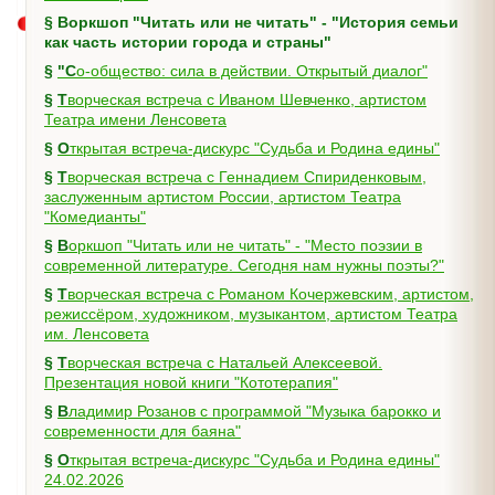
§
Воркшоп "Читать или не читать" - "История семьи
как часть истории города и страны"
§
"Со-общество: сила в действии. Открытый диалог"
§
Творческая встреча с Иваном Шевченко, артистом
Театра имени Ленсовета
§
Открытая встреча-дискурс "Судьба и Родина едины"
§
Творческая встреча с Геннадием Спириденковым,
заслуженным артистом России, артистом Театра
"Комедианты"
§
Воркшоп "Читать или не читать" - "Место поэзии в
современной литературе. Сегодня нам нужны поэты?"
§
Творческая встреча с Романом Кочержевским, артистом,
режиссёром, художником, музыкантом, артистом Театра
им. Ленсовета
§
Творческая встреча с Натальей Алексеевой.
Презентация новой книги "Кототерапия"
§
Владимир Розанов с программой "Музыка барокко и
современности для баяна"
§
Открытая встреча-дискурс "Судьба и Родина едины"
24.02.2026