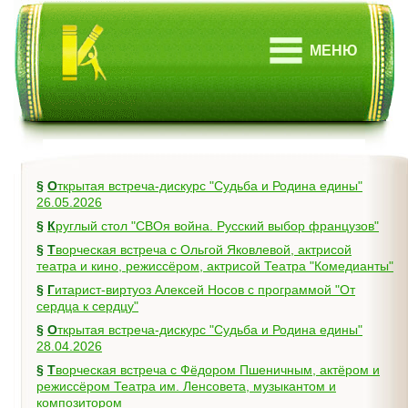
МЕНЮ
§
Открытая встреча-дискурс "Судьба и Родина едины"
26.05.2026
§
Круглый стол "СВОя война. Русский выбор французов"
§
Творческая встреча с Ольгой Яковлевой, актрисой
театра и кино, режиссёром, актрисой Театра "Комедианты"
§
Гитарист-виртуоз Алексей Носов с программой "От
сердца к сердцу"
§
Открытая встреча-дискурс "Судьба и Родина едины"
28.04.2026
§
Творческая встреча с Фёдором Пшеничным, актёром и
режиссёром Театра им. Ленсовета, музыкантом и
композитором