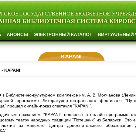
РГСКОЕ ГОСУДАРСТВЕННОЕ БЮДЖЕТНОЕ УЧРЕЖД
АННАЯ БИБЛИОТЕЧНАЯ СИСТЕМА КИРОВС
А
АНОНСЫ
ЭЛЕКТРОННЫЙ КАТАЛОГ
ВИРТУАЛЬНЫЙ 
KАPANI
и
-
KАPANI
0 в Библиотечно-культурном комплексе им. А. В. Молчанова (Ленинс
урсной программе Литературно-театрального фестиваля "Пут
ца" прошел онлайн-показ спектакля "KАPANI".
гадочным названием "KАPANI" появился в онлайн-программе ф
цовому театру народных традиций "Потешник" из Беларуси. Это 
ллектив из минского Центра дополнительного образования 
КА".