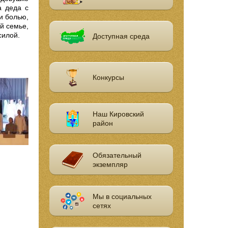
а деда с
и болью,
й семье,
силой.
Доступная среда
Конкурсы
Наш Кировский
район
Обязательный
экземпляр
Мы в социальных
сетях