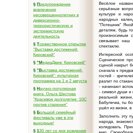
Весёлое назван
§
Предупреждение
серьёзные вопро
вовлечения
культуре и нар
несовершеннолетних в
народных кален
диверсионно-
"Потешник" Яно
террористическую и
деталям, будь т
экстремистскую
произносимым с
деятельность
связывает наш 
§
Торжественное открытие
спектаклю.
"Выставки достижений:
Интересной осо
Кировский"
Сценическое про
§
"МедиаДвиж: Кировский"
сценой накрыт б
§
"Выставка достижений:
сначала к предка
Кировский": культурная
гостей - зрител
программа на 1 и 2 августа
разлит по стака
- начинают вспом
§
Научно-популярная
- символ души и 
книга. Ольга Шестова
реальной жизни,
"Красивое долголетие: 10C
Бабулечка, ты б
против старения"
ушёл из жизни, 
§
Большой семейный
Заполнить эту п
фестиваль уже в эти
народа, знакомс
выходные!
колядовать. При
§
130 лет со дня рождения
мир. Своеобраз