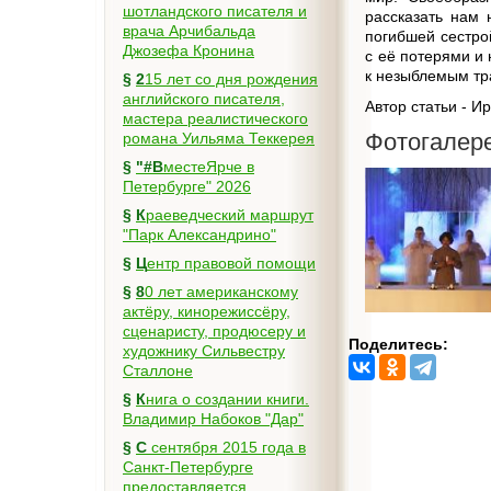
шотландского писателя и
рассказать нам 
врача Арчибальда
погибшей сестро
Джозефа Кронина
с её потерями и 
к незыблемым тр
§
215 лет со дня рождения
английского писателя,
Автор статьи - И
мастера реалистического
Фотогалер
романа Уильяма Теккерея
§
"#ВместеЯрче в
Петербурге" 2026
§
Краеведческий маршрут
"Парк Александрино"
§
Центр правовой помощи
§
80 лет американскому
актёру, кинорежиссёру,
сценаристу, продюсеру и
Поделитесь:
художнику Сильвестру
Сталлоне
§
Книга о создании книги.
Владимир Набоков "Дар"
§
С сентября 2015 года в
Санкт-Петербурге
предоставляется