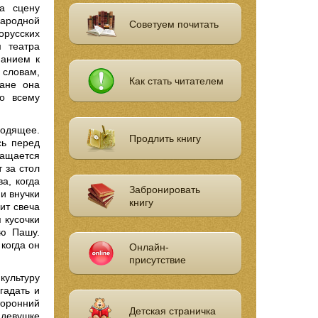
а сцену
народной
Советуем почитать
орусских
 театра
манием к
 словам,
Как стать читателем
лане она
о всему
ходящее.
Продлить книгу
сь перед
ращается
 за стол
а, когда
Забронировать
и внучки
книгу
ит свеча
 кусочки
лю Пашу.
когда он
Онлайн-
присутствие
культуру
гадать и
торонний
Детская страничка
 девушке