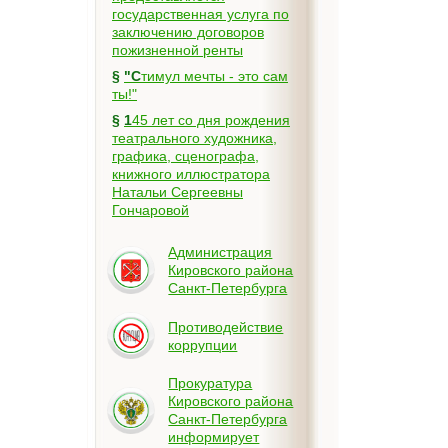
государственная услуга по
заключению договоров
пожизненной ренты
§
"Стимул мечты - это сам
ты!"
§
145 лет со дня рождения
театрального художника,
графика, сценографа,
книжного иллюстратора
Натальи Сергеевны
Гончаровой
Администрация
Кировского района
Санкт-Петербурга
Противодействие
коррупции
Прокуратура
Кировского района
Санкт-Петербурга
информирует