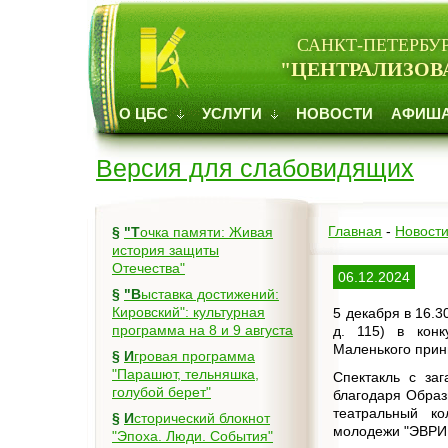
САНКТ-ПЕТЕРБУ
"ЦЕНТРАЛИЗОВ
О ЦБС
УСЛУГИ
НОВОСТИ
АФИШ
Версия для слабовидящих
Главная
-
Новост
§
"Точка памяти: Живая
история защиты
Отечества"
06.12.2024
§
"Выставка достижений:
Кировский": культурная
5 декабря в 16.3
программа на 8 и 9 августа
д. 115) в конк
Маленького прин
§
Игровая программа
"Парашют, тельняшка,
Спектакль с за
голубой берет"
благодаря Образ
театральный ко
§
Исторический блокнот
молодежи "ЭВРИ
"Эпоха. Люди. События"