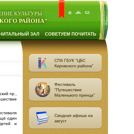
ЕНИЕ КУЛЬТУРЫ
КОГО РАЙОНА"
ЧИТАЛЬНЫЙ ЗАЛ
СОВЕТУЕМ ПОЧИТАТЬ
СПб ГБУК "ЦБС
Кировского района"
Фестиваль
"Путешествие
кий пр.,
Маленького принца"
ешествие
естиваля
Сводная афиша на
ещё один
август
детей и