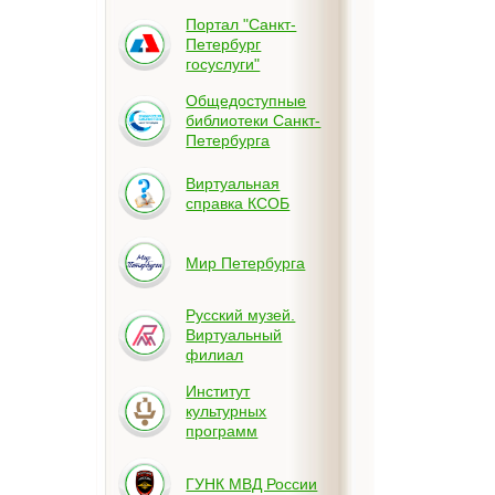
Портал "Санкт-
Петербург
госуслуги"
Общедоступные
библиотеки Санкт-
Петербурга
Виртуальная
справка КСОБ
Мир Петербурга
Русский музей.
Виртуальный
филиал
Институт
культурных
программ
ГУНК МВД России