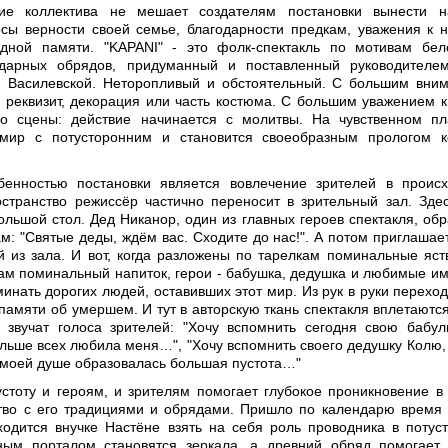
ие коллектива не мешает создателям постановки вынести н
сы верности своей семье, благодарности предкам, уважения к 
одной памяти. "KАPANI" - это фолк-спектакль по мотивам бел
дарных обрядов, придуманный и поставленный руководителем
й Василевской. Неторопливый и обстоятельный. С большим вни
о реквизит, декорация или часть костюма. С большим уважением к
о сцены: действие начинается с молитвы. На чувственном п
мир с потусторонним и становится своеобразным прологом к
бенностью постановки является вовлечение зрителей в проис
странство режиссёр частично переносит в зрительный зал. Зде
ольшой стол. Дед Никанор, один из главных героев спектакля, об
м: "Святые деды, ждём вас. Сходите до нас!". А потом приглашает
ей из зала. И вот, когда разложены по тарелкам поминальные яств
нам поминальный напиток, герои - бабушка, дедушка и любимые им
инать дорогих людей, оставивших этот мир. Из рук в руки переход
памяти об умершем. И тут в авторскую ткань спектакля вплетаются
 звучат голоса зрителей: "Хочу вспомнить сегодня свою бабу
ольше всех любила меня…", "Хочу вспомнить своего дедушку Колю, 
в моей душе образовалась большая пустота…"
устоту и героям, и зрителям помогает глубокое проникновение в 
тво с его традициями и обрядами. Пришло по календарю время 
ходится внучке Настёне взять на себя роль проводника в потус
ным порталом становятся зеркала, а древний обряд помогает