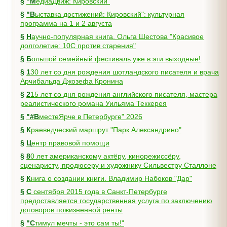
§
"МедиаДвиж: Кировский"
§
"Выставка достижений: Кировский": культурная
программа на 1 и 2 августа
§
Научно-популярная книга. Ольга Шестова "Красивое
долголетие: 10C против старения"
§
Большой семейный фестиваль уже в эти выходные!
§
130 лет со дня рождения шотландского писателя и врача
Арчибальда Джозефа Кронина
§
215 лет со дня рождения английского писателя, мастера
реалистического романа Уильяма Теккерея
§
"#ВместеЯрче в Петербурге" 2026
§
Краеведческий маршрут "Парк Александрино"
§
Центр правовой помощи
§
80 лет американскому актёру, кинорежиссёру,
сценаристу, продюсеру и художнику Сильвестру Сталлоне
§
Книга о создании книги. Владимир Набоков "Дар"
§
С сентября 2015 года в Санкт-Петербурге
предоставляется государственная услуга по заключению
договоров пожизненной ренты
§
"Стимул мечты - это сам ты!"