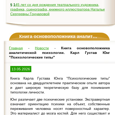
§
145 лет со дня рождения театрального художника,
графика, сценографа, книжного иллюстратора Натальи
Сергеевны Гончаровой
Книга основоположника аналитической психологии. Карл Густав Юнг "Психологические типы"
Главная
-
Новости
-
Книга основоположника
аналитической психологии. Карл Густав Юнг
"Психологические типы"
13.05.2026
Книга Карла Густава Юнга "Психологические типы"
основана на двадцатилетнем практическом опыте автора
и дает широкую теоретическую базу для понимания
типологии личности.
Юнг различает две психические установки. Экстравертная
означает ориентацию психики на объект, собственные
переживания человека носят поверхностный характер.
Это материалист до мозга костей. Для него существует и