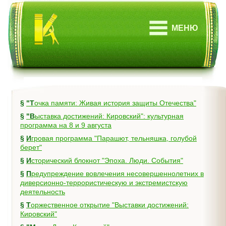
МЕНЮ
§
"Точка памяти: Живая история защиты Отечества"
§
"Выставка достижений: Кировский": культурная
программа на 8 и 9 августа
§
Игровая программа "Парашют, тельняшка, голубой
берет"
§
Исторический блокнот "Эпоха. Люди. События"
§
Предупреждение вовлечения несовершеннолетних в
диверсионно-террористическую и экстремистскую
деятельность
§
Торжественное открытие "Выставки достижений:
Кировский"