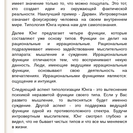
имеет значение только то, что можно пощупать. Это тот,
кто создает идеи из окружающей фактической
реальности. Наилучший пример - Дарвин. Интровертная
означает фокусировку человека на своем внутреннем
мире. Типология Юнга нужна нам для самопознания.
Далее Юнг предлагает четыре функции, которые
составляют уже основу типов. Функции он делит на
рациональные и иррациональные. Рациональные
подразумевают именно задействование мыслительного
аппарата: мышление и суждение. Иррациональные
функции отличаются тем, что воспринимают некую
данность. Люди, имеющие ведущими иррациональные
функции, основывают свою деятельность на
впечатлениях. Иррациональными функциями являются:
ощущение и интуиция.
Следующий аспект типологизации Юнга - это вытеснение
психикой неразвитой функции своего типа. Если у Вас
развито мышление, то вытесняться будет именно
суждение. Другой аспект - это поддержка ведущей
функции одной из противоположного спектра. Будучи
интровертным мыслителем, Юнг смотрел глубоко и
видел, что не бывает чистых типов и что все мы меняемся
в жизни.