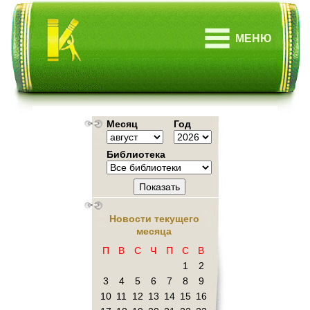
МЕНЮ
Месяц
Год
Библиотека
Показать
Новости текущего
месяца
П
В
С
Ч
П
С
В
1
2
3
4
5
6
7
8
9
10
11
12
13
14
15
16