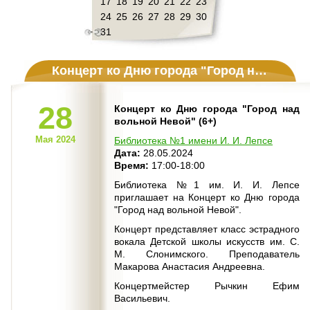
17
18
19
20
21
22
23
24
25
26
27
28
29
30
31
Концерт ко Дню города "Город над вольной Невой" (6+)
28
Концерт ко Дню города "Город над
вольной Невой" (6+)
Мая 2024
Библиотека №1 имени И. И. Лепсе
Дата:
28.05.2024
Время:
17:00-18:00
Библиотека №1 им. И. И. Лепсе
приглашает на Концерт ко Дню города
"Город над вольной Невой".
Концерт представляет класс эстрадного
вокала Детской школы искусств им. С.
М. Слонимского. Преподаватель
Макарова Анастасия Андреевна.
Концертмейстер Рычкин Ефим
Васильевич.