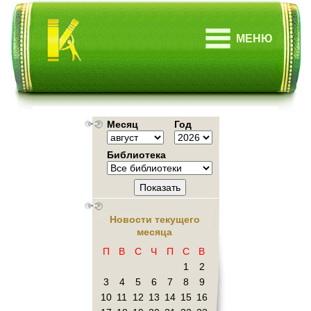
МЕНЮ
Месяц
Год
Библиотека
Показать
Новости текущего
месяца
П
В
С
Ч
П
С
В
1
2
3
4
5
6
7
8
9
10
11
12
13
14
15
16