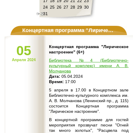
17
18
19
20
21
22
23
24
25
26
27
28
29
30
31
Концертная программа "Лирическое настроение" (6+)
05
Концертная программа "Лирическое
настроение" (6+)
Апреля 2024
Библиотека №4 (Библиотечно-
культурный комплекс) имени А. В.
Молчанова
Дата:
05.04.2024
Время:
17:00
5 апреля в 17.00 в Концертном зале
Библиотечно-культурного комплекса им.
А. В. Молчанова (Ленинский пр., д. 115)
состоится Концертная программа
"Лирическое настроение".
В концертной программе для гостей
мероприятия прозвучат песни "Огней
так много золотых", "Расцвела под