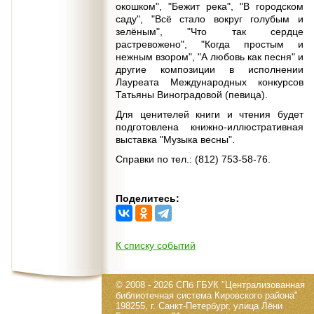
окошком", "Бежит река", "В городском
саду", "Всё стало вокруг голубым и
зелёным", "Что так сердце
растревожено", "Когда простым и
нежным взором", "А любовь как песня" и
другие композиции в исполнении
Лауреата Международных конкурсов
Татьяны Виноградовой (певица).
Для ценителей книги и чтения будет
подготовлена книжно-иллюстративная
выставка "Музыка весны".
Справки по тел.: (812) 753-58-76.
Поделитесь:
К списку событий
© 2008 - 2026 СПб ГБУК "Централизованная
библиотечная система Кировского района"
198255, г. Санкт-Петербург, улица Лёни