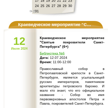
17
18
19
20
21
22
23
24
25
26
27
28
29
30
31
Краеведческое мероприятие "Святые покровители Санкт-Петербурга" (6+)
12
Краеведческое мероприятие
"Святые покровители Санкт-
Петербурга" (6+)
Июля 2024
Библиотека №6
Дата:
12.07.2024
Время:
11:00-12:00
Православный собор в
Петропавловской крепости в Санкт-
Петербурге, является усыпальницей
русских императоров, памятником
архитектуры петровского барокко. И
мало кто знает, что его официальное
название - Собор во имя
первоверховных апостолов Петра и
Павла, покровителей Санкт-Петербурга.