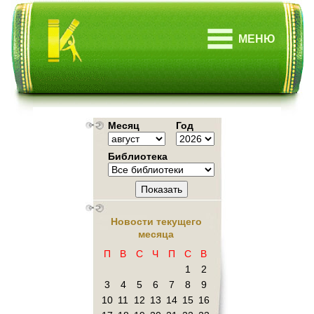
МЕНЮ
Месяц
Год
Библиотека
Показать
Новости текущего
месяца
П
В
С
Ч
П
С
В
1
2
3
4
5
6
7
8
9
10
11
12
13
14
15
16