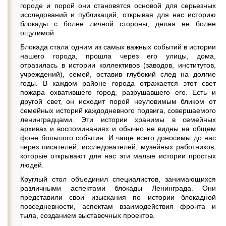
городе и порой они становятся основой для серьезных
исследований и публикаций, открывая для нас историю
блокады с более личной стороны, делая ее более
ощутимой.
Блокада стала одним из самых важных событий в истории
нашего города, прошла через его улицы, дома,
отразилась в истории коллективов (заводов, институтов,
учреждений), семей, оставив глубокий след на долгие
годы. В каждом районе города отражается этот свет
пожара охватившего город, разрушавшего его. Есть и
другой свет, он исходит порой неуловимым бликом от
семейных историй каждодневного подвига, совершаемого
ленинградцами. Эти истории хранимы в семейных
архивах и воспоминаниях и обычно не видны на общем
фоне большого события. И чаще всего доносимы до нас
через писателей, исследователей, музейных работников,
которые открывают для нас эти малые истории простых
людей.
Круглый стол объединил специалистов, занимающихся
различными аспектами блокады Ленинграда. Они
представили свои изыскания по истории блокадной
повседневности, аспектам взаимодействия фронта и
тыла, созданием выставочных проектов.