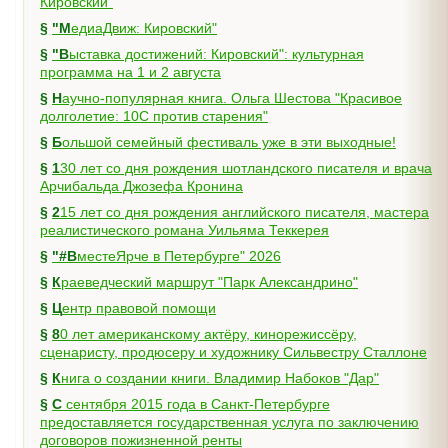
Кировский"
§
"МедиаДвиж: Кировский"
§
"Выставка достижений: Кировский": культурная
программа на 1 и 2 августа
§
Научно-популярная книга. Ольга Шестова "Красивое
долголетие: 10C против старения"
§
Большой семейный фестиваль уже в эти выходные!
§
130 лет со дня рождения шотландского писателя и врача
Арчибальда Джозефа Кронина
§
215 лет со дня рождения английского писателя, мастера
реалистического романа Уильяма Теккерея
§
"#ВместеЯрче в Петербурге" 2026
§
Краеведческий маршрут "Парк Александрино"
§
Центр правовой помощи
§
80 лет американскому актёру, кинорежиссёру,
сценаристу, продюсеру и художнику Сильвестру Сталлоне
§
Книга о создании книги. Владимир Набоков "Дар"
§
С сентября 2015 года в Санкт-Петербурге
предоставляется государственная услуга по заключению
договоров пожизненной ренты