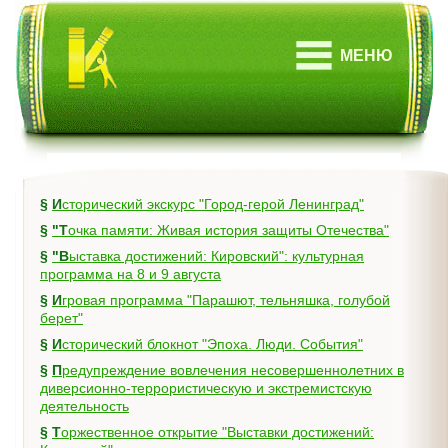
МЕНЮ
§
Исторический экскурс "Город-герой Ленинград"
§
"Точка памяти: Живая история защиты Отечества"
§
"Выставка достижений: Кировский": культурная
программа на 8 и 9 августа
§
Игровая программа "Парашют, тельняшка, голубой
берет"
§
Исторический блокнот "Эпоха. Люди. События"
§
Предупреждение вовлечения несовершеннолетних в
диверсионно-террористическую и экстремистскую
деятельность
§
Торжественное открытие "Выставки достижений: