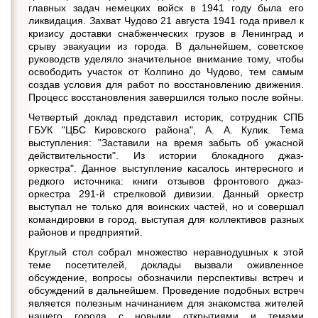
главных задач немецких войск в 1941 году была его
ликвидация. Захват Чудово 21 августа 1941 года привел к
кризису доставки снабженческих грузов в Ленинград и
срыву эвакуации из города. В дальнейшем, советское
руководств уделяло значительное внимание тому, чтобы
освободить участок от Колпино до Чудово, тем самым
создав условия для работ по восстановлению движения.
Процесс восстановления завершился только после войны.
Четвертый доклад представил историк, сотрудник СПБ
ГБУК "ЦБС Кировского района", А. А. Кулик. Тема
выступления: "Заставили на время забыть об ужасной
действительности". Из истории блокадного джаз-
оркестра". Данное выступление касалось интересного и
редкого источника: книги отзывов фронтового джаз-
оркестра 291-й стрелковой дивизии. Данный оркестр
выступал не только для воинских частей, но и совершал
командировки в город, выступая для коллективов разных
районов и предприятий.
Круглый стол собрал множество неравнодушных к этой
теме посетителей, доклады вызвали оживленное
обсуждение, вопросы обозначили перспективы встреч и
обсуждений в дальнейшем. Проведение подобных встреч
является полезным начинанием для знакомства жителей
нашего города с новыми открытиями и темами