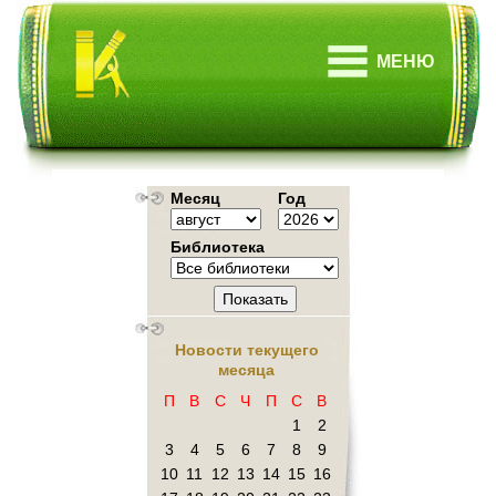
МЕНЮ
Месяц
Год
Библиотека
Показать
Новости текущего
месяца
П
В
С
Ч
П
С
В
1
2
3
4
5
6
7
8
9
10
11
12
13
14
15
16