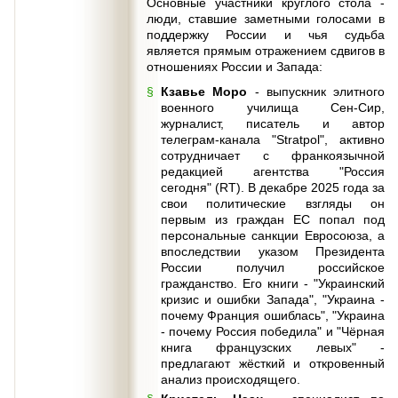
Основные участники круглого стола -
люди, ставшие заметными голосами в
поддержку России и чья судьба
является прямым отражением сдвигов в
отношениях России и Запада:
Кзавье Моро
- выпускник элитного
военного училища Сен-Сир,
журналист, писатель и автор
телеграм-канала "Stratpol", активно
сотрудничает с франкоязычной
редакцией агентства "Россия
сегодня" (RT). В декабре 2025 года за
свои политические взгляды он
первым из граждан ЕС попал под
персональные санкции Евросоюза, а
впоследствии указом Президента
России получил российское
гражданство. Его книги - "Украинский
кризис и ошибки Запада", "Украина -
почему Франция ошиблась", "Украина
- почему Россия победила" и "Чёрная
книга французских левых" -
предлагают жёсткий и откровенный
анализ происходящего.