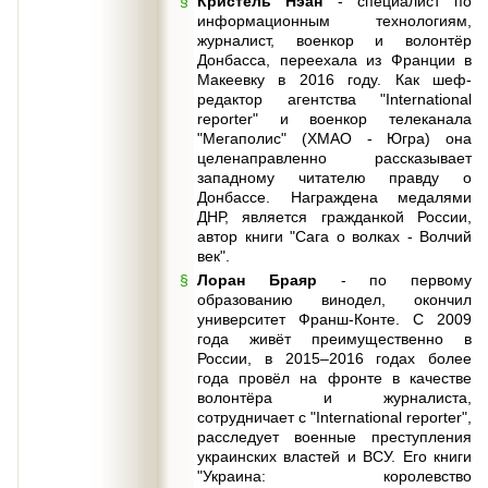
Кристель Нэан
- специалист по
информационным технологиям,
журналист, военкор и волонтёр
Донбасса, переехала из Франции в
Макеевку в 2016 году. Как шеф-
редактор агентства "International
reporter" и военкор телеканала
"Мегаполис" (ХМАО - Югра) она
целенаправленно рассказывает
западному читателю правду о
Донбассе. Награждена медалями
ДНР, является гражданкой России,
автор книги "Сага о волках - Волчий
век".
Лоран Браяр
- по первому
образованию винодел, окончил
университет Франш-Конте. С 2009
года живёт преимущественно в
России, в 2015–2016 годах более
года провёл на фронте в качестве
волонтёра и журналиста,
сотрудничает с "International reporter",
расследует военные преступления
украинских властей и ВСУ. Его книги
"Украина: королевство