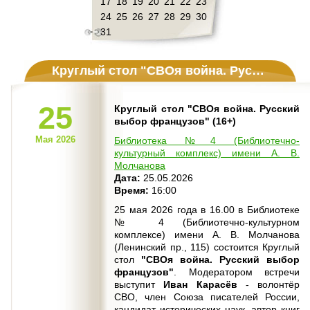
17
18
19
20
21
22
23
24
25
26
27
28
29
30
31
Круглый стол "СВОя война. Русский выбор французов" (16+)
25
Круглый стол "СВОя война. Русский
выбор французов" (16+)
Мая 2026
Библиотека №4 (Библиотечно-
культурный комплекс) имени А. В.
Молчанова
Дата:
25.05.2026
Время:
16:00
25 мая 2026 года в 16.00 в Библиотеке
№ 4 (Библиотечно-культурном
комплексе) имени А. В. Молчанова
(Ленинский пр., 115) состоится Круглый
стол
"СВОя война. Русский выбор
французов"
. Модератором встречи
выступит
Иван Карасёв
- волонтёр
СВО, член Союза писателей России,
кандидат исторических наук, автор книг