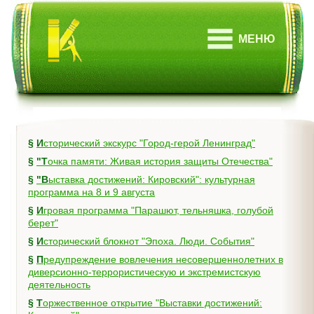
МЕНЮ
§
Исторический экскурс "Город-герой Ленинград"
§
"Точка памяти: Живая история защиты Отечества"
§
"Выставка достижений: Кировский": культурная
программа на 8 и 9 августа
§
Игровая программа "Парашют, тельняшка, голубой
берет"
§
Исторический блокнот "Эпоха. Люди. События"
§
Предупреждение вовлечения несовершеннолетних в
диверсионно-террористическую и экстремистскую
деятельность
§
Торжественное открытие "Выставки достижений: