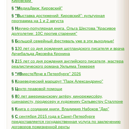
Кировский"
§
"МедиаДвиж: Кировский"
§
"Выставка достижений: Кировский": культурная
программа на 1 и 2 августа
§
Научно-популярная книга. Ольга Шестова "Красивое
долголетие: 10C против старения"
§
Большой семейный фестиваль уже в эти выходные!
§
130 лет со дня рождения шотландского писателя и врача
Арчибальда Джозефа Кронина
§
215 лет со дня рождения английского писателя, мастера
реалистического романа Уильяма Теккерея
§
"#ВместеЯрче в Петербурге" 2026
§
Краеведческий маршрут "Парк Александрино"
§
Центр правовой помощи
§
80 лет американскому актёру, кинорежиссёру,
сценаристу, продюсеру и художнику Сильвестру Сталлоне
§
Книга о создании книги. Владимир Набоков "Дар"
§
С сентября 2015 года в Санкт-Петербурге
предоставляется государственная услуга по заключению
договоров пожизненной ренты