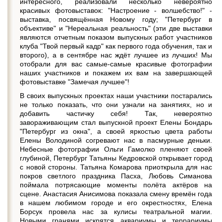
интересного, реализовали несколько невероятно
красивых фотовыставок: "Настроение - волшебство!" -
выставка, посвящённая Новому году; "Петербург в
объективе" и "Нереальная реальность" (эти две выставки
являются отчетным показом выпускных работ участников
клуба "Твой первый кадр" как первого года обучения, так и
второго), а в сентябре нас ждёт лучшее из лучших! Мы
отобрали для вас самые-самые красивые фотографии
наших участников и покажем их вам на завершающей
фотовыставке "Замечая лучшее"!
В своих выпускных проектах наши участники постарались
не только показать, что они узнали на занятиях, но и
добавить частичку себя! Так, невероятно
завораживающим стал выпускной проект Елены Бондарь
"Петербург из окна", а своей яркостью цвета работы
Елены Володиной согревают нас в пасмурные деньки.
Небесные фотографии Ольги Гамолко пленяют своей
глубиной, Петербург Татьяны Кедровской открывает город
с новой стороны. Татьяна Комарова приоткрыла для нас
покров светлого праздника Пасха, Любовь Симанова
поймала потрясающие моменты полёта актёров на
сцене. Анастасия Анисимова показала смену времён года
в нашем любимом городе и его окрестностях, Елена
Борсук провела нас за кулисы театральной магии.
Новыми гранями искрятся аквариумы и террариумы