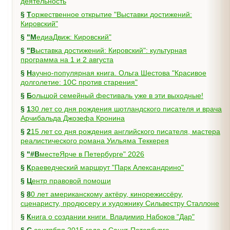
деятельность
§
Торжественное открытие "Выставки достижений:
Кировский"
§
"МедиаДвиж: Кировский"
§
"Выставка достижений: Кировский": культурная
программа на 1 и 2 августа
§
Научно-популярная книга. Ольга Шестова "Красивое
долголетие: 10C против старения"
§
Большой семейный фестиваль уже в эти выходные!
§
130 лет со дня рождения шотландского писателя и врача
Арчибальда Джозефа Кронина
§
215 лет со дня рождения английского писателя, мастера
реалистического романа Уильяма Теккерея
§
"#ВместеЯрче в Петербурге" 2026
§
Краеведческий маршрут "Парк Александрино"
§
Центр правовой помощи
§
80 лет американскому актёру, кинорежиссёру,
сценаристу, продюсеру и художнику Сильвестру Сталлоне
§
Книга о создании книги. Владимир Набоков "Дар"