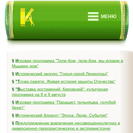
МЕНЮ
§
Игровая программа "Тили-бом, тили-бом, мы играем в
Мышкин дом"
§
Исторический экскурс "Город-герой Ленинград"
§
"Точка памяти: Живая история защиты Отечества"
§
"Выставка достижений: Кировский": культурная
программа на 8 и 9 августа
§
Игровая программа "Парашют, тельняшка, голубой
берет"
§
Исторический блокнот "Эпоха. Люди. События"
§
Предупреждение вовлечения несовершеннолетних в
диверсионно-террористическую и экстремистскую