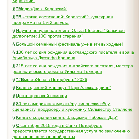
Кировский"
§
"МедиаДвиж: Кировский"
§
"Выставка достижений: Кировский": культурная
программа на 1 и 2 августа
§
Научно-популярная книга. Ольга Шестова "Красивое
долголетие: 10C против старения"
§
Большой семейный фестиваль уже в эти выходные!
§
130 лет со дня рождения шотландского писателя и врача
Арчибальда Джозефа Кронина
§
215 лет со дня рождения английского писателя, мастера
реалистического романа Уильяма Теккерея
§
"#ВместеЯрче в Петербурге" 2026
§
Краеведческий маршрут "Парк Александрино"
§
Центр правовой помощи
§
80 лет американскому актёру, кинорежиссёру,
сценаристу, продюсеру и художнику Сильвестру Сталлоне
§
Книга о создании книги. Владимир Набоков "Дар"
§
С сентября 2015 года в Санкт-Петербурге
предоставляется государственная услуга по заключению
договоров пожизненной ренты