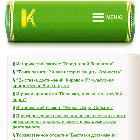
МЕНЮ
§
Исторический экскурс "Город-герой Ленинград"
§
"Точка памяти: Живая история защиты Отечества"
§
"Выставка достижений: Кировский": культурная
программа на 8 и 9 августа
§
Игровая программа "Парашют, тельняшка, голубой
берет"
§
Исторический блокнот "Эпоха. Люди. События"
§
Предупреждение вовлечения несовершеннолетних в
диверсионно-террористическую и экстремистскую
деятельность
§
Торжественное открытие "Выставки достижений: