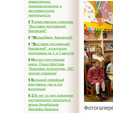
диверсионно-
террористическую и
экстремистскую
деятельность
§
Торжественное открытие
"Выставки достижений:
Кировский"
§
"МедиаДвиж: Кировский"
§
"Выставка достижений:
Кировский": культурная
программа на 1 и 2 августа
§
Научно-популярная
книга. Ольга Шестова
"Красивое долголетие: 10C
против старения"
§
Большой семейный
фестиваль уже в эти
выходные!
§
130 лет со дня рождения
шотландского писателя и
врача Арчибальда
Фотогалер
Джозефа Кронина