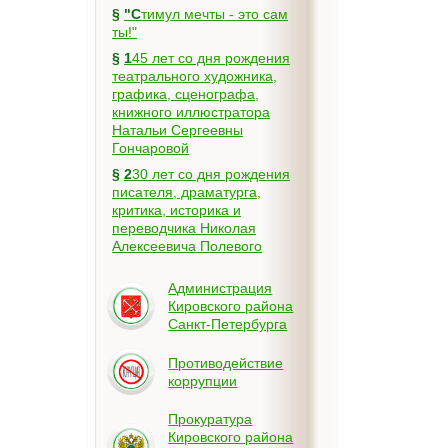
§
"Стимул мечты - это сам
ты!"
§
145 лет со дня рождения
театрального художника,
графика, сценографа,
книжного иллюстратора
Натальи Сергеевны
Гончаровой
§
230 лет со дня рождения
писателя, драматурга,
критика, историка и
переводчика Николая
Алексеевича Полевого
Администрация
Кировского района
Санкт-Петербурга
Противодействие
коррупции
Прокуратура
Кировского района