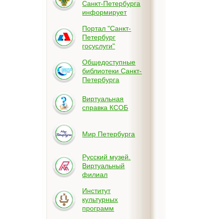
Санкт-Петербурга
информирует
Портал "Санкт-
Петербург
госуслуги"
Общедоступные
библиотеки Санкт-
Петербурга
Виртуальная
справка КСОБ
Мир Петербурга
Русский музей.
Виртуальный
филиал
Институт
культурных
программ