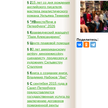
§
215 лет со дня рождения
английского писателя,
мастера реалистического
романа Уильяма Теккерея
§
"#ВместеЯрче в
Петербурге" 2026
§
Краеведческий маршрут
"Парк Александрино"
Поделитесь:
§
Центр правовой помощи
§
80 лет американскому
актёру, кинорежиссёру,
сценаристу, продюсеру и
художнику Сильвестру
Сталлоне
§
Книга о создании книги.
Владимир Набоков "Дар"
§
С сентября 2015 года в
Санкт-Петербурге
предоставляется
государственная услуга по
заключению договоров
пожизненной ренты