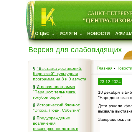
САНКТ-ПЕТЕРБУ
"ЦЕНТРАЛИЗОВ
О ЦБС
УСЛУГИ
НОВОСТИ
АФИШ
Версия для слабовидящих
Главная
-
Новост
§
"Выставка достижений:
Кировский": культурная
программа на 8 и 9 августа
23.12.2024
§
Игровая программа
"Парашют, тельняшка,
18 декабря в Би
голубой берет"
"Народных сказок
§
Исторический блокнот
Дети узнали фо
"Эпоха. Люди. События"
вызвала выставк
§
Предупреждение
Завершилось лит
вовлечения
несовершеннолетних в