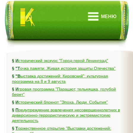
МЕНЮ
§
Исторический экскурс "Город-герой Ленинград"
§
"Точка памяти: Живая история защиты Отечества"
§
"Выставка достижений: Кировский": культурная
программа на 8 и 9 августа
§
Игровая программа "Парашют, тельняшка, голубой
берет"
§
Исторический блокнот "Эпоха. Люди. События"
§
Предупреждение вовлечения несовершеннолетних в
диверсионно-террористическую и экстремистскую
деятельность
§
Торжественное открытие "Выставки достижений: