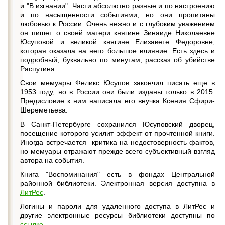
и "В изгнании". Части абсолютно разные и по настроению
и по насыщенности событиями, но они пропитаны
любовью к России. Очень нежно и с глубоким уважением
он пишет о своей матери княгине Зинаиде Николаевне
Юсуповой и великой княгине Елизавете Федоровне,
которая оказала на него большое влияние. Есть здесь и
подробный, буквально по минутам, рассказ об убийстве
Распутина.
Свои мемуары Феликс Юсупов закончил писать еще в
1953 году, но в России они были изданы только в 2015.
Предисловие к ним написала его внучка Ксения Сфири-
Шереметьева.
В Санкт-Петербурге сохранился Юсуповский дворец,
посещение которого усилит эффект от прочтенной книги.
Иногда встречается критика на недостоверность фактов,
но мемуары отражают прежде всего субъективный взгляд
автора на события.
Книга "Воспоминания" есть в фондах Центральной
районной библиотеки. Электронная версия доступна в
ЛитРес
.
Логины и пароли для удаленного доступа в ЛитРес и
другие электронные ресурсы библиотеки доступны по
ссылке
.