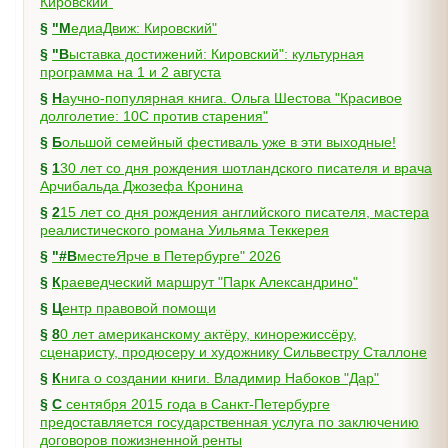
Кировский"
§
"МедиаДвиж: Кировский"
§
"Выставка достижений: Кировский": культурная
программа на 1 и 2 августа
§
Научно-популярная книга. Ольга Шестова "Красивое
долголетие: 10C против старения"
§
Большой семейный фестиваль уже в эти выходные!
§
130 лет со дня рождения шотландского писателя и врача
Арчибальда Джозефа Кронина
§
215 лет со дня рождения английского писателя, мастера
реалистического романа Уильяма Теккерея
§
"#ВместеЯрче в Петербурге" 2026
§
Краеведческий маршрут "Парк Александрино"
§
Центр правовой помощи
§
80 лет американскому актёру, кинорежиссёру,
сценаристу, продюсеру и художнику Сильвестру Сталлоне
§
Книга о создании книги. Владимир Набоков "Дар"
§
С сентября 2015 года в Санкт-Петербурге
предоставляется государственная услуга по заключению
договоров пожизненной ренты