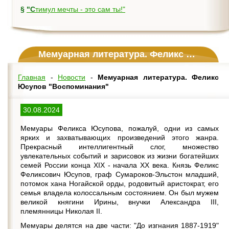
§
"Стимул мечты - это сам ты!"
Мемуарная литература. Феликс Юсупов "Воспоминания"
Главная
-
Новости
-
Мемуарная литература. Феликс
Юсупов "Воспоминания"
30.08.2024
Мемуары Феликса Юсупова, пожалуй, одни из самых
ярких и захватывающих произведений этого жанра.
Прекрасный интеллигентный слог, множество
увлекательных событий и зарисовок из жизни богатейших
семей России конца XIX - начала ХХ века. Князь Феликс
Феликсович Юсупов, граф Сумароков-Эльстон младший,
потомок хана Ногайской орды, родовитый аристократ, его
семья владела колоссальным состоянием. Он был мужем
великой княгини Ирины, внучки Александра III,
племянницы Николая II.
Мемуары делятся на две части: "До изгнания 1887-1919"