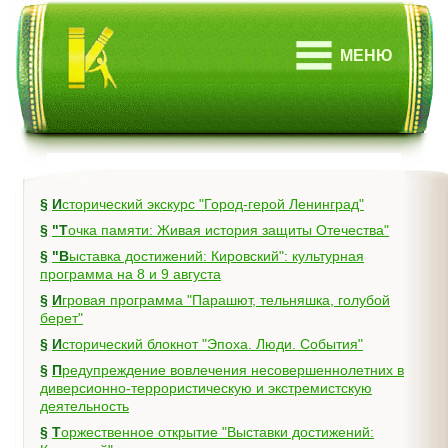
МЕНЮ
§
Исторический экскурс "Город-герой Ленинград"
§
"Точка памяти: Живая история защиты Отечества"
§
"Выставка достижений: Кировский": культурная
программа на 8 и 9 августа
§
Игровая программа "Парашют, тельняшка, голубой
берет"
§
Исторический блокнот "Эпоха. Люди. События"
§
Предупреждение вовлечения несовершеннолетних в
диверсионно-террористическую и экстремистскую
деятельность
§
Торжественное открытие "Выставки достижений: