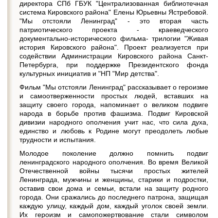
директора СПб ГБУК "Централизованная библиотечная
система Кировского района" Елены Юрьевны Ястребовой.
"Мы отстояли Ленинград" - это вторая часть
патриотического проекта - краеведческого
документально-исторического фильма- трилогии "Живая
история Кировского района". Проект реализуется при
содействии Администрации Кировского района Санкт-
Петербурга, при поддержке Президентского фонда
культурных инициатив и "НП "Мир детства".
Фильм "Мы отстояли Ленинград" рассказывает о героизме
и самоотверженности простых людей, вставших на
защиту своего города, напоминает о великом подвиге
народа в борьбе против фашизма. Подвиг Кировской
дивизии народного ополчения учит нас, что сила духа,
единство и любовь к Родине могут преодолеть любые
трудности и испытания.
Молодое поколение должно помнить подвиг
ленинградского народного ополчения. Во время Великой
Отечественной войны тысячи простых жителей
Ленинграда, мужчины и женщины, старики и подростки,
оставив свои дома и семьи, встали на защиту родного
города. Они сражались до последнего патрона, защищая
каждую улицу, каждый дом, каждый уголок своей земли.
Их героизм и самопожертвование стали символом