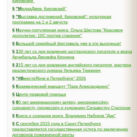
Кировский"
§
"МедиаДвиж: Кировский"
§
"Выставка достижений: Кировский": культурная
программа на 1 и 2 августа
§
Научно-популярная книга. Ольга Шестова "Красивое
долголетие: 10C против старения"
§
Большой семейный фестиваль уже в эти выходные!
§
130 лет со дня рождения шотландского писателя и врача
Арчибальда Джозефа Кронина
§
215 лет со дня рождения английского писателя, мастера
реалистического романа Уильяма Теккерея
§
"#ВместеЯрче в Петербурге" 2026
§
Краеведческий маршрут "Парк Александрино"
§
Центр правовой помощи
§
80 лет американскому актёру, кинорежиссёру,
сценаристу, продюсеру и художнику Сильвестру Сталлоне
§
Книга о создании книги. Владимир Набоков "Дар"
§
С сентября 2015 года в Санкт-Петербурге
предоставляется государственная услуга по заключению
договоров пожизненной ренты