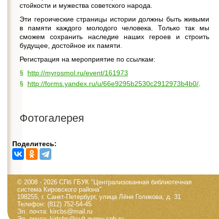
стойкости и мужества советского народа.
Эти героические страницы истории должны быть живыми
в памяти каждого молодого человека. Только так мы
сможем сохранить наследие наших героев и строить
будущее, достойное их памяти.
Регистрация на мероприятие по ссылкам:
http://myrosmol.ru/event/161973
http://forms.yandex.ru/u/66e9295b2530c2912973b4b0/
.
Фотогалерея
Поделитесь:
© 2008 - 2026 СПб ГБУК "Централизованная библиотечная
система Кировского района"
198255, г. Санкт-Петербург, улица Лёни Голикова, д. 31
Телефон: (812) 752-54-45
Эл. почта: kircbs@mail.ru
Эл. почта: kirtsbs@cult.gugov.spb.ru