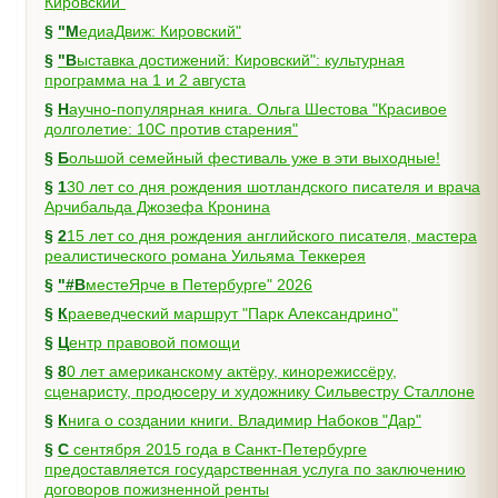
Кировский"
§
"МедиаДвиж: Кировский"
§
"Выставка достижений: Кировский": культурная
программа на 1 и 2 августа
§
Научно-популярная книга. Ольга Шестова "Красивое
долголетие: 10C против старения"
§
Большой семейный фестиваль уже в эти выходные!
§
130 лет со дня рождения шотландского писателя и врача
Арчибальда Джозефа Кронина
§
215 лет со дня рождения английского писателя, мастера
реалистического романа Уильяма Теккерея
§
"#ВместеЯрче в Петербурге" 2026
§
Краеведческий маршрут "Парк Александрино"
§
Центр правовой помощи
§
80 лет американскому актёру, кинорежиссёру,
сценаристу, продюсеру и художнику Сильвестру Сталлоне
§
Книга о создании книги. Владимир Набоков "Дар"
§
С сентября 2015 года в Санкт-Петербурге
предоставляется государственная услуга по заключению
договоров пожизненной ренты