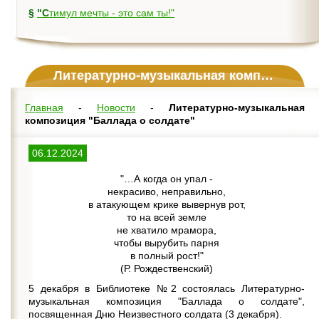
§
"Стимул мечты - это сам ты!"
Литературно-музыкальная композиция "Баллада о солдате"
Главная
-
Новости
-
Литературно-музыкальная
композиция "Баллада о солдате"
06.12.2024
"…А когда он упал -
некрасиво, неправильно,
в атакующем крике вывернув рот,
то на всей земле
не хватило мрамора,
чтобы вырубить парня
в полный рост!"
(Р. Рождественский)
5 декабря в Библиотеке №2 состоялась Литературно-
музыкальная композиция "Баллада о солдате",
посвященная Дню Неизвестного солдата (3 декабря).