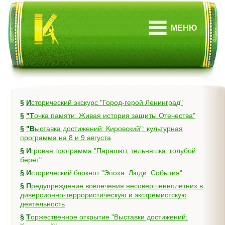
МЕНЮ
§
Исторический экскурс "Город-герой Ленинград"
§
"Точка памяти: Живая история защиты Отечества"
§
"Выставка достижений: Кировский": культурная
программа на 8 и 9 августа
§
Игровая программа "Парашют, тельняшка, голубой
берет"
§
Исторический блокнот "Эпоха. Люди. События"
§
Предупреждение вовлечения несовершеннолетних в
диверсионно-террористическую и экстремистскую
деятельность
§
Торжественное открытие "Выставки достижений: