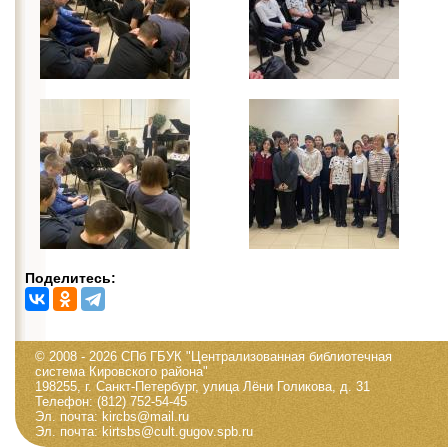
Поделитесь:
© 2008 - 2026 СПб ГБУК "Централизованная библиотечная
система Кировского района"
198255, г. Санкт-Петербург, улица Лёни Голикова, д. 31
Телефон: (812) 752-54-45
Эл. почта: kircbs@mail.ru
Эл. почта: kirtsbs@cult.gugov.spb.ru