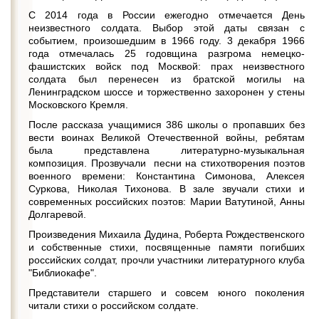
С 2014 года в России ежегодно отмечается День
неизвестного солдата. Выбор этой даты связан с
событием, произошедшим в 1966 году. 3 декабря 1966
года отмечалась 25 годовщина разгрома немецко-
фашистских войск под Москвой: прах неизвестного
солдата был перенесен из братской могилы на
Ленинградском шоссе и торжественно захоронен у стены
Московского Кремля.
После рассказа учащимися 386 школы о пропавших без
вести воинах Великой Отечественной войны, ребятам
была представлена литературно-музыкальная
композиция. Прозвучали песни на стихотворения поэтов
военного времени: Константина Симонова, Алексея
Суркова, Николая Тихонова. В зале звучали стихи и
современных российских поэтов: Марии Ватутиной, Анны
Долгаревой.
Произведения Михаила Дудина, Роберта Рождественского
и собственные стихи, посвященные памяти погибших
российских солдат, прочли участники литературного клуба
"Библиокафе".
Представители старшего и совсем юного поколения
читали стихи о российском солдате.