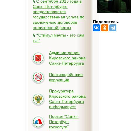
§
С сентября 2015 года в
Санкт-Петербурге
предоставляется
государственная услуга по
Поделитесь:
заключению договоров
пожизненной ренты
§
"Стимул мечты - это сам
ты!"
Администрация
Кировского района
Санкт-Петербурга
Противодействие
коррупции
Прокуратура
Кировского района
Санкт-Петербурга
информирует
Портал "Санкт-
Петербург
госуслуги"