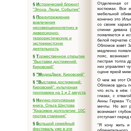
Отделенная от 
§
Исторический блокнот
костюмах. Все и
"Эпоха. Люди. События"
мебельной обивк
§
Предупреждение
конечно это Илья
вовлечения
со своим характ
несовершеннолетних в
спинки дивана 
диверсионно-
появляются и ис
террористическую и
белой перчатке с
экстремистскую
Обломов зовёт З
деятельность
медленно появля
пояс, возникает
§
Торжественное открытие
пестрая толпа д
"Выставки достижений:
них управляет чу
Кировский"
сцене яркой мими
§
"МедиаДвиж: Кировский"
О чем же этот О
§
"Выставка достижений:
Обломов здесь по
Кировский": культурная
что есть в нём.
программа на 1 и 2 августа
глазах, с отваг
§
Научно-популярная
Анны Герман "Г
книга. Ольга Шестова
мечты. Но вот 
"Красивое долголетие: 10C
возникает глубо
против старения"
отступает перед 
§
Большой семейный
"Я хочу жить и
фестиваль уже в эти
обличительного