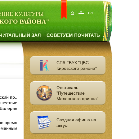
ЕНИЕ КУЛЬТУРЫ
КОГО РАЙОНА"
ЧИТАЛЬНЫЙ ЗАЛ
СОВЕТУЕМ ПОЧИТАТЬ
СПб ГБУК "ЦБС
Кировского района"
Фестиваль
"Путешествие
кий пр.,
Маленького принца"
ешествие
 Валерия
Сводная афиша на
ое время
август
ременным