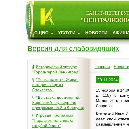
САНКТ-ПЕТЕРБУ
"ЦЕНТРАЛИЗОВ
О ЦБС
УСЛУГИ
НОВОСТИ
АФИШ
Версия для слабовидящих
Главная
-
Новост
§
Исторический экскурс
"Город-герой Ленинград"
§
"Точка памяти: Живая
20.11.2024
история защиты
Отечества"
15 ноября в 14.0
д. 115) в конк
§
"Выставка достижений:
Маленького при
Кировский": культурная
Лаврова.
программа на 8 и 9 августа
Кто такой Илья 
§
Игровая программа
даёт свои ответ
"Парашют, тельняшка,
размышлением на
голубой берет"