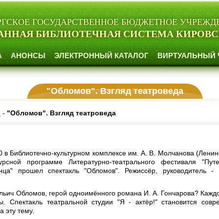
РГСКОЕ ГОСУДАРСТВЕННОЕ БЮДЖЕТНОЕ УЧРЕЖД
АННАЯ БИБЛИОТЕЧНАЯ СИСТЕМА КИРОВС
А
АНОНСЫ
ЭЛЕКТРОННЫЙ КАТАЛОГ
ВИРТУАЛЬНЫЙ 
"Обломов". Взгляд театроведа
и
-
"Обломов". Взгляд театроведа
0 в Библиотечно-культурном комплексе им. А. В. Молчанова (Ленинс
урсной программе Литературно-театрального фестиваля "Пут
нца" прошел спектакль "Обломов". Режиссёр, руководитель -
Ильич Обломов, герой одноимённого романа И. А. Гончарова? Кажд
ы. Спектакль театральной студии "Я - актёр!" становится сов
 эту тему.