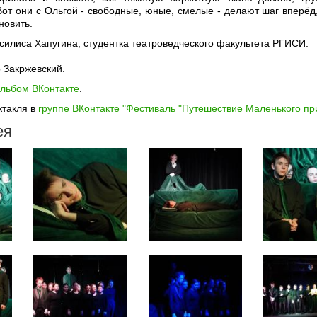
Вот они с Ольгой - свободные, юные, смелые - делают шаг вперёд,
новить.
асилиса Хапугина, студентка театроведческого факультета РГИСИ.
 Закржевский.
льбом ВКонтакте
.
ктакля в
группе ВКонтакте "Фестиваль "Путешествие Маленького пр
ея