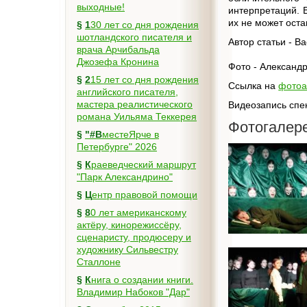
выходные!
интерпретаций. 
их не может оста
§
130 лет со дня рождения
шотландского писателя и
Автор статьи - В
врача Арчибальда
Джозефа Кронина
Фото - Александр
§
215 лет со дня рождения
Ссылка на
фотоа
английского писателя,
мастера реалистического
Видеозапись спе
романа Уильяма Теккерея
Фотогалер
§
"#ВместеЯрче в
Петербурге" 2026
§
Краеведческий маршрут
"Парк Александрино"
§
Центр правовой помощи
§
80 лет американскому
актёру, кинорежиссёру,
сценаристу, продюсеру и
художнику Сильвестру
Сталлоне
§
Книга о создании книги.
Владимир Набоков "Дар"