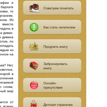
рафии и
 бархате
Советуем почитать
овки, то
рганизм,
ином. Из
и вместе
Как стать читателем
ладонь в
на диван.
к дивана
отом, по
ропадать
Продлить книгу
аждым из
енное на
Забронировать
ев? Нет,
книгу
 светлое,
искрой в
полнение
сягаемой
Онлайн-
о слова,
присутствие
кный мир
ается от
Детская страничка
з всяких