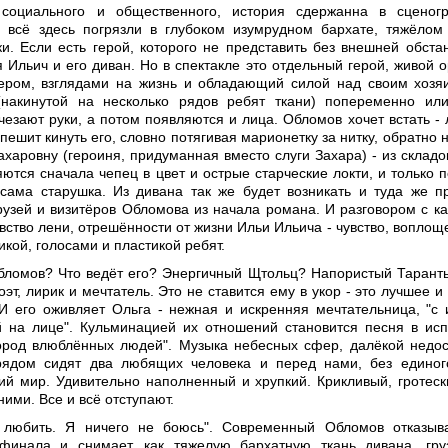
социального и общественного, история сдержанна в сценог
 всё здесь погрязли в глубоком изумрудном бархате, тяжёлом
и. Если есть герой, которого не представить без внешней обстан
 Ильич и его диван. Но в спектакле это отдельный герой, живой о
ером, взглядами на жизнь и обладающий силой над своим хозя
(накинутой на несколько рядов ребят ткани) попеременно ил
чезают руки, а потом появляются и лица. Обломов хочет встать - 
пешит кинуть его, словно потягивая марионетку за нитку, обратно 
ахаровну (героиня, придуманная вместо слуги Захара) - из складо
ются сначала чепец в цвет и острые старческие локти, и только п
 сама старушка. Из дивана так же будет возникать и туда же п
рузей и визитёров Обломова из начала романа. И разговором с к
вство лени, отрешённости от жизни Ильи Ильича - чувство, воплощ
кой, голосами и пластикой ребят.
бломов? Что ведёт его? Энергичный Щтольц? Напористый Таранть
эт, лирик и мечтатель. Это не ставится ему в укор - это лучшее и
 И его оживляет Ольга - нежная и искренняя мечтательница, "с 
ой на лице". Кульминацией их отношений становится песня в ис
ород влюблённых людей". Музыка небесных сфер, далёкой недо
рядом сидят два любящих человека и перед нами, без единог
кий мир. Удивительно наполненный и хрупкий. Крикливый, гротес
ними. Все и всё отступают.
 любить. Я ничего не боюсь". Современный Обломов отказыв
 финала и снимает, как тяжелую бархатную ткань дивана, гру