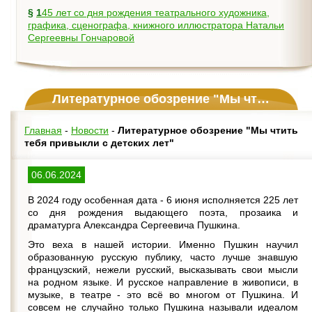
§
145 лет со дня рождения театрального художника,
графика, сценографа, книжного иллюстратора Натальи
Сергеевны Гончаровой
Литературное обозрение "Мы чтить тебя привыкли с детских лет"
Главная
-
Новости
-
Литературное обозрение "Мы чтить
тебя привыкли с детских лет"
06.06.2024
В 2024 году особенная дата - 6 июня исполняется 225 лет
со дня рождения выдающего поэта, прозаика и
драматурга Александра Сергеевича Пушкина.
Это веха в нашей истории. Именно Пушкин научил
образованную русскую публику, часто лучше знавшую
французский, нежели русский, высказывать свои мысли
на родном языке. И русское направление в живописи, в
музыке, в театре - это всё во многом от Пушкина. И
совсем не случайно только Пушкина называли идеалом