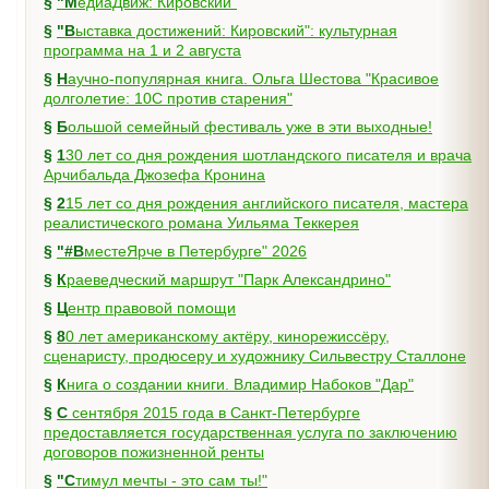
§
"МедиаДвиж: Кировский"
§
"Выставка достижений: Кировский": культурная
программа на 1 и 2 августа
§
Научно-популярная книга. Ольга Шестова "Красивое
долголетие: 10C против старения"
§
Большой семейный фестиваль уже в эти выходные!
§
130 лет со дня рождения шотландского писателя и врача
Арчибальда Джозефа Кронина
§
215 лет со дня рождения английского писателя, мастера
реалистического романа Уильяма Теккерея
§
"#ВместеЯрче в Петербурге" 2026
§
Краеведческий маршрут "Парк Александрино"
§
Центр правовой помощи
§
80 лет американскому актёру, кинорежиссёру,
сценаристу, продюсеру и художнику Сильвестру Сталлоне
§
Книга о создании книги. Владимир Набоков "Дар"
§
С сентября 2015 года в Санкт-Петербурге
предоставляется государственная услуга по заключению
договоров пожизненной ренты
§
"Стимул мечты - это сам ты!"