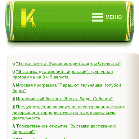
МЕНЮ
§
"Точка памяти: Живая история защиты Отечества"
§
"Выставка достижений: Кировский": культурная
программа на 8 и 9 августа
§
Игровая программа "Парашют, тельняшка, голубой
берет"
§
Исторический блокнот "Эпоха. Люди. События"
§
Предупреждение вовлечения несовершеннолетних в
диверсионно-террористическую и экстремистскую
деятельность
§
Торжественное открытие "Выставки достижений:
Кировский"