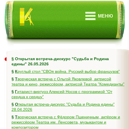
МЕНЮ
§
Открытая встреча-дискурс "Судьба и Родина
едины" 26.05.2026
§
Круглый стол "СВОя война. Русский выбор французов"
§
Творческая встреча с Ольгой Яковлевой, актрисой
театра и кино, режиссёром, актрисой Театра "Комедианты"
§
Гитарист-виртуоз Алексей Носов с программой "От
сердца к сердцу"
§
Открытая встреча-дискурс "Судьба и Родина едины"
28.04.2026
§
Творческая встреча с Фёдором Пшеничным, актёром и
режиссёром Театра им. Ленсовета, музыкантом и
композитором