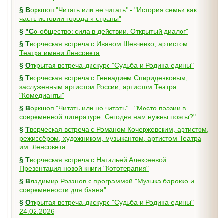
§
Воркшоп "Читать или не читать" - "История семьи как
часть истории города и страны"
§
"Со-общество: сила в действии. Открытый диалог"
§
Творческая встреча с Иваном Шевченко, артистом
Театра имени Ленсовета
§
Открытая встреча-дискурс "Судьба и Родина едины"
§
Творческая встреча с Геннадием Спириденковым,
заслуженным артистом России, артистом Театра
"Комедианты"
§
Воркшоп "Читать или не читать" - "Место поэзии в
современной литературе. Сегодня нам нужны поэты?"
§
Творческая встреча с Романом Кочержевским, артистом,
режиссёром, художником, музыкантом, артистом Театра
им. Ленсовета
§
Творческая встреча с Натальей Алексеевой.
Презентация новой книги "Кототерапия"
§
Владимир Розанов с программой "Музыка барокко и
современности для баяна"
§
Открытая встреча-дискурс "Судьба и Родина едины"
24.02.2026