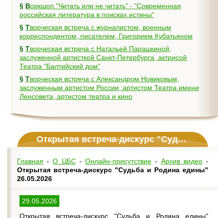
§
Воркшоп "Читать или не читать" - "Современная
российская литература в поисках истины"
§
Творческая встреча с журналистом, военным
корреспондентом, писателем, Григорием Кубатьяном
§
Творческая встреча с Натальей Парашкиной,
заслуженной артисткой Санкт-Петербурга, актрисой
Театра "Балтийский дом"
§
Творческая встреча с Александром Новиковым,
заслуженным артистом России, артистом Театра имени
Ленсовета, артистом театра и кино
Открытая встреча-дискурс "Судьба и Родина едины" 26.05.2026
Главная
-
О ЦБС
-
Онлайн-присутствие
-
Архив видео
-
Открытая встреча-дискурс "Судьба и Родина едины"
26.05.2026
29.05.2026
Открытая встреча-дискурс "Судьба и Родина едины"