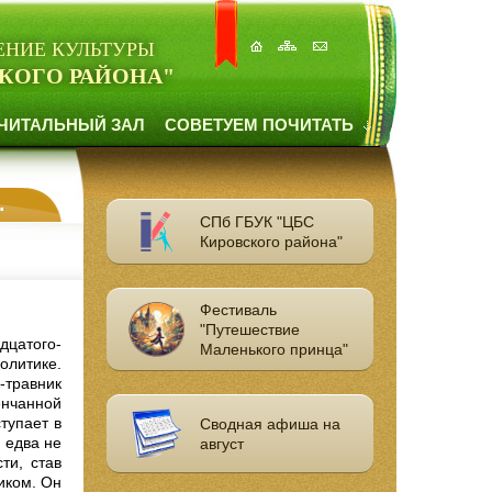
ЕНИЕ КУЛЬТУРЫ
КОГО РАЙОНА"
ЧИТАЛЬНЫЙ ЗАЛ
СОВЕТУЕМ ПОЧИТАТЬ
СПб ГБУК "ЦБС
Кировского района"
Фестиваль
"Путешествие
цатого-
Маленького принца"
олитике.
-травник
енчанной
тупает в
Сводная афиша на
, едва не
август
ти, став
иком. Он