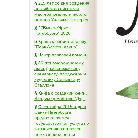
§
215 лет со дня рождения
английского писателя,
мастера реалистического
романа Уильяма Теккерея
§
"#ВместеЯрче в
Петербурге" 2026
§
Краеведческий маршрут
"Парк Александрино"
§
Центр правовой помощи
§
80 лет американскому
актёру, кинорежиссёру,
сценаристу, продюсеру и
художнику Сильвестру
Сталлоне
§
Книга о создании книги.
Владимир Набоков "Дар"
§
С сентября 2015 года в
Санкт-Петербурге
предоставляется
государственная услуга по
заключению договоров
пожизненной ренты