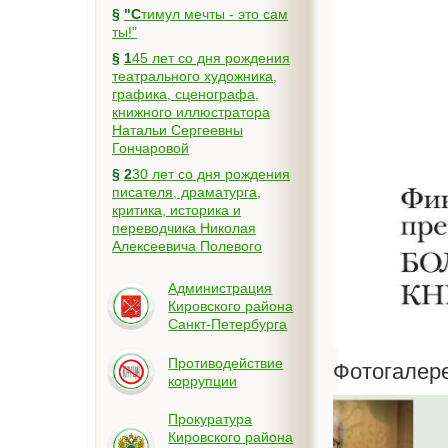
§
"Стимул мечты - это сам
ты!"
§
145 лет со дня рождения
театрального художника,
графика, сценографа,
книжного иллюстратора
Натальи Сергеевны
Гончаровой
§
230 лет со дня рождения
писателя, драматурга,
критика, историка и
переводчика Николая
Алексеевича Полевого
Администрация
Кировского района
Санкт-Петербурга
Противодействие
Фотогалер
коррупции
Прокуратура
Кировского района