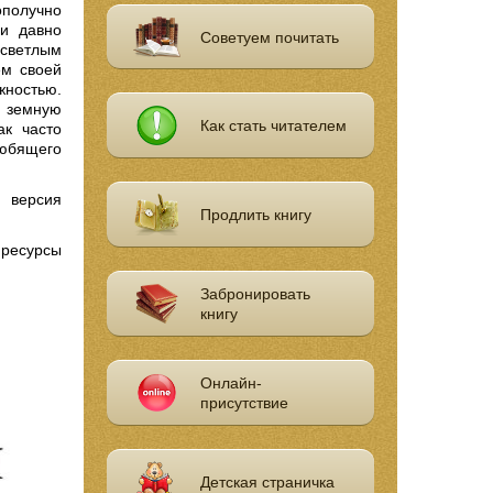
ополучно
ии давно
Советуем почитать
 светлым
ем своей
ностью.
ю земную
Как стать читателем
ак часто
любящего
я версия
Продлить книгу
ресурсы
Забронировать
книгу
Онлайн-
присутствие
Детская страничка