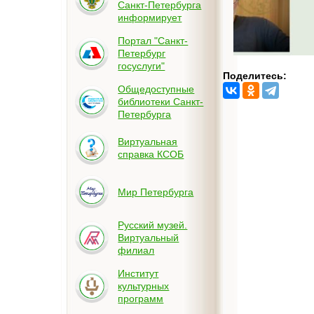
Санкт-Петербурга
информирует
Портал "Санкт-
Петербург
госуслуги"
Поделитесь:
Общедоступные
библиотеки Санкт-
Петербурга
Виртуальная
справка КСОБ
Мир Петербурга
Русский музей.
Виртуальный
филиал
Институт
культурных
программ