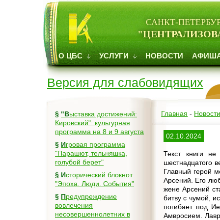
САНКТ-ПЕТЕРБУ
"ЦЕНТРАЛИЗОВ
О ЦБС
УСЛУГИ
НОВОСТИ
АФИШ
Версия для слабовидящих
Главная
-
Новост
§
"Выставка достижений:
Кировский": культурная
программа на 8 и 9 августа
02.10.2024
§
Игровая программа
"Парашют, тельняшка,
Текст книги не
голубой берет"
шестнадцатого в
Главный герой м
§
Исторический блокнот
Арсений. Его лю
"Эпоха. Люди. События"
жене Арсений ст
§
Предупреждение
битву с чумой, и
вовлечения
погибает под Ие
несовершеннолетних в
Амвросием. Лавр