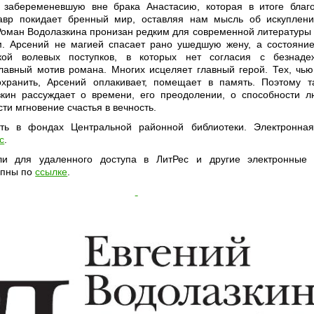
и забеременевшую вне брака Анастасию, которая в итоге благ
авр покидает бренный мир, оставляя нам мысль об искуплен
оман Водолазкина пронизан редким для современной литературы
. Арсений не магией спасает рано ушедшую жену, а состояни
ой волевых поступков, в которых нет согласия с безнадеж
лавный мотив романа. Многих исцеляет главный герой. Тех, чь
охранить, Арсений оплакивает, помещает в память. Поэтому т
зкин рассуждает о времени, его преодолении, о способности 
ти мгновение счастья в вечность.
сть в фондах Центральной районной библиотеки. Электронна
с
.
и для удаленного доступа в ЛитРес и другие электронные 
упны по
ссылке
.