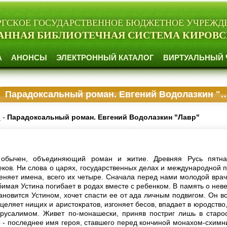
РГСКОЕ ГОСУДАРСТВЕННОЕ БЮДЖЕТНОЕ УЧРЕЖД
АННАЯ БИБЛИОТЕЧНАЯ СИСТЕМА КИРОВС
А
АНОНСЫ
ЭЛЕКТРОННЫЙ КАТАЛОГ
ВИРТУАЛЬНЫЙ 
Парадоксальный роман. Евгений Водолазкин "Лавр"
и
-
Парадоксальный роман. Евгений Водолазкин "Лавр"
 обычен, объединяющий роман и житие. Древняя Русь пятнад
еков. Ни слова о царях, государственных делах и международной п
еняет имена, всего их четыре. Сначала перед нами молодой врач
бимая Устина погибает в родах вместе с ребенком. В память о нев
ановится Устином, хочет спасти ее от ада личным подвигом. Он вс
сцеляет нищих и аристократов, изгоняет бесов, впадает в юродство
русалимом. Живет по-монашески, приняв постриг лишь в старос
 - последнее имя героя, ставшего перед кончиной монахом-схимн