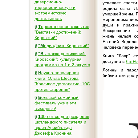
диверсионно-
успевает спаст
террористическую и
родила сына. Л
экстремистскую
умершей жены. Р
деятельность
миропониманием
души и практик
§
Торжественное открытие
Воскрешение - г
"Выставки достижений:
жизнь нельзя с
Кировский"
Евгений Водола
§
"МедиаДвиж: Кировский"
человека перенес
§
"Выставка достижений:
Книга "Лавр" е
Кировский": культурная
доступна в
ЛитРе
программа на 1 и 2 августа
Логины и парол
§
Научно-популярная
библиотеки дост
книга. Ольга Шестова
"Красивое долголетие: 10C
против старения"
§
Большой семейный
фестиваль уже в эти
выходные!
§
130 лет со дня рождения
шотландского писателя и
врача Арчибальда
Джозефа Кронина