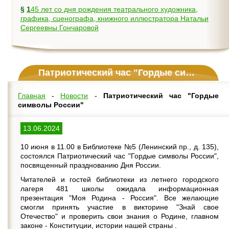
§
145 лет со дня рождения театрального художника,
графика, сценографа, книжного иллюстратора Натальи
Сергеевны Гончаровой
Патриотический час "Гордые символы России"
Главная
-
Новости
-
Патриотический час "Гордые
символы России"
13.06.2024
10 июня в 11.00 в Библиотеке №5 (Ленинский пр., д. 135),
состоялся Патриотический час "Гордые символы России",
посвященный празднованию Дня России.
Читателей и гостей библиотеки из летнего городского
лагеря 481 школы ожидала информационная
презентация "Моя Родина - Россия". Все желающие
смогли принять участие в викторине "Знай свое
Отечество" и проверить свои знания о Родине, главном
законе - Конституции, истории нашей страны .