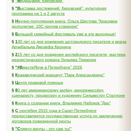
§
"МедиаДвиж: Кировский"
§
"Выставка достижений: Кировский": культурная
программа на 1 и 2 августа
§
Научно-популярная книга. Ольга Шестова "Красивое
долголетие: 10C против старения"
§
Большой семейный фестиваль уже в эти выходные!
§
130 лет со дня рождения шотландского писателя и врача
Арчибальда Джозефа Кронина
§
215 лет со дня рождения английского писателя, мастера
реалистического романа Уильяма Теккерея
§
"#ВместеЯрче в Петербурге" 2026
§
Краеведческий маршрут "Парк Александрино"
§
Центр правовой помощи
§
80 лет американскому актёру, кинорежиссёру,
сценаристу, продюсеру и художнику Сильвестру Сталлоне
§
Книга о создании книги. Владимир Набоков "Дар"
§
С сентября 2015 года в Санкт-Петербурге
предоставляется государственная услуга по заключению
договоров пожизненной ренты
§
"Стимул мечты - это сам ты!"