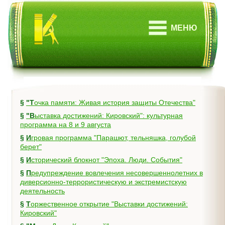
МЕНЮ
§
"Точка памяти: Живая история защиты Отечества"
§
"Выставка достижений: Кировский": культурная
программа на 8 и 9 августа
§
Игровая программа "Парашют, тельняшка, голубой
берет"
§
Исторический блокнот "Эпоха. Люди. События"
§
Предупреждение вовлечения несовершеннолетних в
диверсионно-террористическую и экстремистскую
деятельность
§
Торжественное открытие "Выставки достижений:
Кировский"