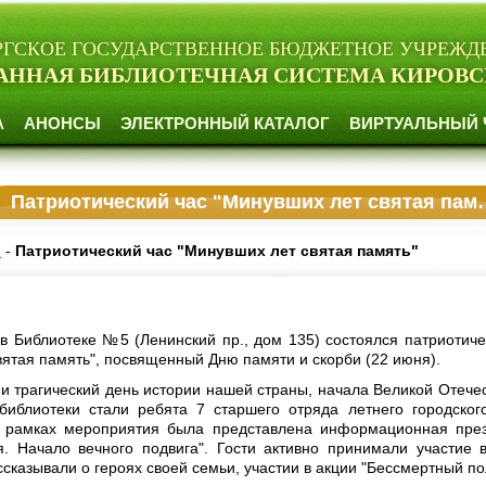
РГСКОЕ ГОСУДАРСТВЕННОЕ БЮДЖЕТНОЕ УЧРЕЖД
АННАЯ БИБЛИОТЕЧНАЯ СИСТЕМА КИРОВС
А
АНОНСЫ
ЭЛЕКТРОННЫЙ КАТАЛОГ
ВИРТУАЛЬНЫЙ 
Патриотический час "Минувших лет святая память"
и
-
Патриотический час "Минувших лет святая память"
 в Библиотеке №5 (Ленинский пр., дом 135) состоялся патриотиче
вятая память", посвященный Дню памяти и скорби (22 июня).
 и трагический день истории нашей страны, начала Великой Отече
библиотеки стали ребята 7 старшего отряда летнего городског
рамках мероприятия была представлена информационная през
я. Начало вечного подвига". Гости активно принимали участие 
ассказывали о героях своей семьи, участии в акции "Бессмертный по