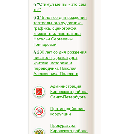
§
"Стимул мечты - это сам
ты!"
§
145 лет со дня рождения
театрального художника,
графика, сценографа,
книжного иллюстратора
Натальи Сергеевны
Гончаровой
§
230 лет со дня рождения
писателя, драматурга,
критика, историка и
переводчика Николая
Алексеевича Полевого
Администрация
Кировского района
Санкт-Петербурга
Противодействие
коррупции
Прокуратура
Кировского района