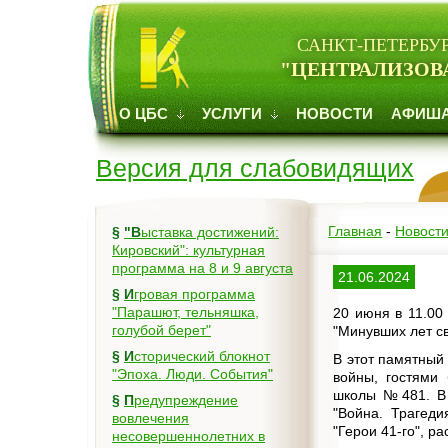
САНКТ-ПЕТЕРБУ
"ЦЕНТРАЛИЗОВ
О ЦБС
УСЛУГИ
НОВОСТИ
АФИШ
Версия для слабовидящих
Главная
-
Новост
§
"Выставка достижений:
Кировский": культурная
программа на 8 и 9 августа
21.06.2024
§
Игровая программа
"Парашют, тельняшка,
20 июня в 11.00
голубой берет"
"Минувших лет с
§
Исторический блокнот
В этот памятный
"Эпоха. Люди. События"
войны, гостями 
школы №481. В 
§
Предупреждение
"Война. Трагеди
вовлечения
"Герои 41-го", р
несовершеннолетних в