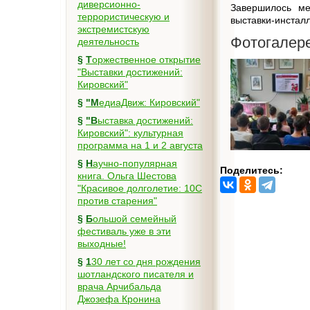
диверсионно-
Завершилось ме
террористическую и
выставки-инстал
экстремистскую
Фотогалер
деятельность
§
Торжественное открытие
"Выставки достижений:
Кировский"
§
"МедиаДвиж: Кировский"
§
"Выставка достижений:
Кировский": культурная
программа на 1 и 2 августа
§
Научно-популярная
Поделитесь:
книга. Ольга Шестова
"Красивое долголетие: 10C
против старения"
§
Большой семейный
фестиваль уже в эти
выходные!
§
130 лет со дня рождения
шотландского писателя и
врача Арчибальда
Джозефа Кронина