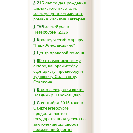
§
215 лет со дня рождения
английского писателя,
мастера реалистического
романа Уильяма Теккерея
§
"#ВместеЯрче в
Петербурге" 2026
§
Краеведческий маршрут
"Парк Александрино"
§
Центр правовой помощи
§
80 лет американскому
актёру, кинорежиссёру,
сценаристу, продюсеру и
художнику Сильвестру
Сталлоне
§
Книга о создании книги.
Владимир Набоков "Дар"
§
С сентября 2015 года в
Санкт-Петербурге
предоставляется
государственная услуга по
заключению договоров
пожизненной ренты