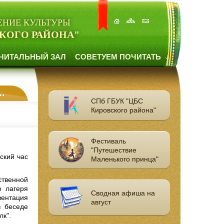
ЕНИЕ КУЛЬТУРЫ
КОГО РАЙОНА"
ЧИТАЛЬНЫЙ ЗАЛ
СОВЕТУЕМ ПОЧИТАТЬ
СПб ГБУК "ЦБС
Кировского района"
Фестиваль
"Путешествие
ский час
Маленького принца"
ственной
о лагеря
Сводная афиша на
ентация
август
в беседе
лк".