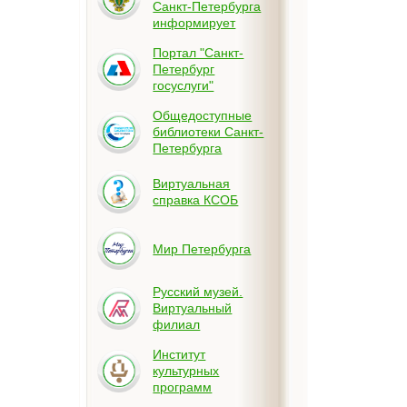
Санкт-Петербурга
информирует
Портал "Санкт-
Петербург
госуслуги"
Общедоступные
библиотеки Санкт-
Петербурга
Виртуальная
справка КСОБ
Мир Петербурга
Русский музей.
Виртуальный
филиал
Институт
культурных
программ