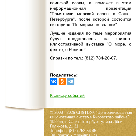
воинской славы, а поможет в этом
информационная презентация
"Памятники морской славы в Санкт-
Петербурге", после которой состоится
викторина "По морям по волнам".
Лучшие издания по теме мероприятия
будут представлены на книжно-
иллюстративной выставке "О море, о
флоте, о Родине!"
Справки по тел.: (812) 784-20-07.
Поделитесь:
К списку событий
© 2008 - 2026 СПб ГБУК "Централизованная
библиотечная система Кировского района"
198255, г. Санкт-Петербург, улица Лёни
Голикова, д. 31
Телефон: (812) 752-54-45
Эл. почта: kircbs@mail.ru