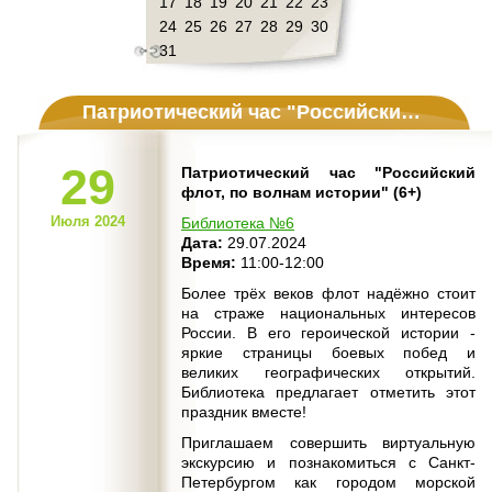
17
18
19
20
21
22
23
24
25
26
27
28
29
30
31
Патриотический час "Российский флот, по волнам истории" (6+)
29
Патриотический час "Российский
флот, по волнам истории" (6+)
Июля 2024
Библиотека №6
Дата:
29.07.2024
Время:
11:00-12:00
Более трёх веков флот надёжно стоит
на страже национальных интересов
России. В его героической истории -
яркие страницы боевых побед и
великих географических открытий.
Библиотека предлагает отметить этот
праздник вместе!
Приглашаем совершить виртуальную
экскурсию и познакомиться с Санкт-
Петербургом как городом морской