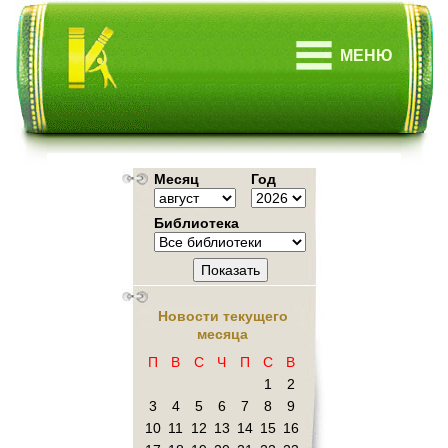
МЕНЮ
Месяц
Год
Библиотека
Показать
Новости текущего
месяца
П
В
С
Ч
П
С
В
1
2
3
4
5
6
7
8
9
10
11
12
13
14
15
16