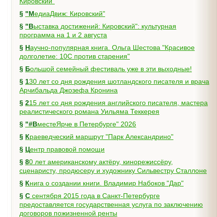
Кировский"
§
"МедиаДвиж: Кировский"
§
"Выставка достижений: Кировский": культурная
программа на 1 и 2 августа
§
Научно-популярная книга. Ольга Шестова "Красивое
долголетие: 10C против старения"
§
Большой семейный фестиваль уже в эти выходные!
§
130 лет со дня рождения шотландского писателя и врача
Арчибальда Джозефа Кронина
§
215 лет со дня рождения английского писателя, мастера
реалистического романа Уильяма Теккерея
§
"#ВместеЯрче в Петербурге" 2026
§
Краеведческий маршрут "Парк Александрино"
§
Центр правовой помощи
§
80 лет американскому актёру, кинорежиссёру,
сценаристу, продюсеру и художнику Сильвестру Сталлоне
§
Книга о создании книги. Владимир Набоков "Дар"
§
С сентября 2015 года в Санкт-Петербурге
предоставляется государственная услуга по заключению
договоров пожизненной ренты