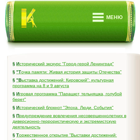
МЕНЮ
§
Исторический экскурс "Город-герой Ленинград"
§
"Точка памяти: Живая история защиты Отечества"
§
"Выставка достижений: Кировский": культурная
программа на 8 и 9 августа
§
Игровая программа "Парашют, тельняшка, голубой
берет"
§
Исторический блокнот "Эпоха. Люди. События"
§
Предупреждение вовлечения несовершеннолетних в
диверсионно-террористическую и экстремистскую
деятельность
§
Торжественное открытие "Выставки достижений: