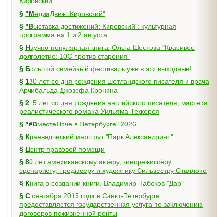
Кировский"
§
"МедиаДвиж: Кировский"
§
"Выставка достижений: Кировский": культурная
программа на 1 и 2 августа
§
Научно-популярная книга. Ольга Шестова "Красивое
долголетие: 10C против старения"
§
Большой семейный фестиваль уже в эти выходные!
§
130 лет со дня рождения шотландского писателя и врача
Арчибальда Джозефа Кронина
§
215 лет со дня рождения английского писателя, мастера
реалистического романа Уильяма Теккерея
§
"#ВместеЯрче в Петербурге" 2026
§
Краеведческий маршрут "Парк Александрино"
§
Центр правовой помощи
§
80 лет американскому актёру, кинорежиссёру,
сценаристу, продюсеру и художнику Сильвестру Сталлоне
§
Книга о создании книги. Владимир Набоков "Дар"
§
С сентября 2015 года в Санкт-Петербурге
предоставляется государственная услуга по заключению
договоров пожизненной ренты