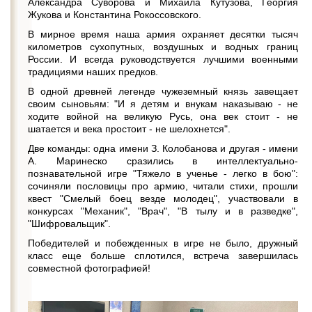
Александра Суворова и Михаила Кутузова, Георгия
Жукова и Константина Рокоссовского.
В мирное время наша армия охраняет десятки тысяч
километров сухопутных, воздушных и водных границ
России. И всегда руководствуется лучшими военными
традициями наших предков.
В одной древней легенде чужеземный князь завещает
своим сыновьям: "И я детям и внукам наказываю - не
ходите войной на великую Русь, она век стоит - не
шатается и века простоит - не шелохнется".
Две команды: одна имени З. Колобанова и другая - имени
А. Маринеско сразились в интеллектуально-
познавательной игре "Тяжело в ученье - легко в бою":
сочиняли пословицы про армию, читали стихи, прошли
квест "Смелый боец везде молодец", участвовали в
конкурсах "Механик", "Врач", "В тылу и в разведке",
"Шифровальщик".
Победителей и побежденных в игре не было, дружный
класс еще больше сплотился, встреча завершилась
совместной фотографией!