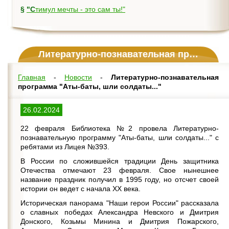
§
"Стимул мечты - это сам ты!"
Литературно-познавательная программа "Аты-баты, шли солдаты..."
Главная
-
Новости
-
Литературно-познавательная
программа "Аты-баты, шли солдаты..."
26.02.2024
22 февраля Библиотека №2 провела Литературно-
познавательную программу "Аты-баты, шли солдаты..." с
ребятами из Лицея №393.
В России по сложившейся традиции День защитника
Отечества отмечают 23 февраля. Свое нынешнее
название праздник получил в 1995 году, но отсчет своей
истории он ведет с начала XX века.
Историческая панорама "Наши герои России" рассказала
о славных победах Александра Невского и Дмитрия
Донского, Козьмы Минина и Дмитрия Пожарского,