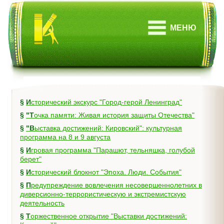
МЕНЮ
§
Исторический экскурс "Город-герой Ленинград"
§
"Точка памяти: Живая история защиты Отечества"
§
"Выставка достижений: Кировский": культурная
программа на 8 и 9 августа
§
Игровая программа "Парашют, тельняшка, голубой
берет"
§
Исторический блокнот "Эпоха. Люди. События"
§
Предупреждение вовлечения несовершеннолетних в
диверсионно-террористическую и экстремистскую
деятельность
§
Торжественное открытие "Выставки достижений: