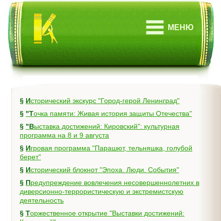
МЕНЮ
§
Исторический экскурс "Город-герой Ленинград"
§
"Точка памяти: Живая история защиты Отечества"
§
"Выставка достижений: Кировский": культурная
программа на 8 и 9 августа
§
Игровая программа "Парашют, тельняшка, голубой
берет"
§
Исторический блокнот "Эпоха. Люди. События"
§
Предупреждение вовлечения несовершеннолетних в
диверсионно-террористическую и экстремистскую
деятельность
§
Торжественное открытие "Выставки достижений: