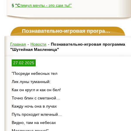
§
"Стимул мечты - это сам ты!"
Познавательно-игровая программа "Шутейная Масленица"
Главная
-
Новости
-
Познавательно-игровая программа
"Шутейная Масленица"
27.02.2025
"Посреди небесных тел
Лик луны туманный:
Как он кругл и как он бел!
Точно блин с сметаной…
Кажду ночь она в лучах
Путь проходит млечный…
Видно, там на небесах
Масленица вечно!"