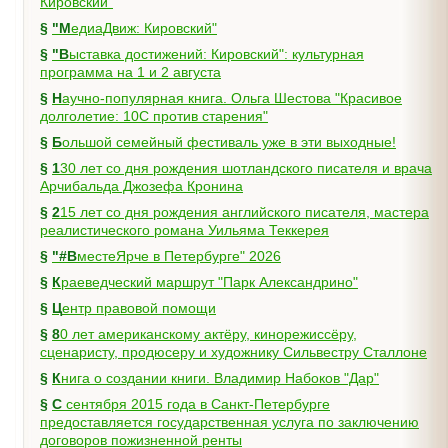
Кировский"
§
"МедиаДвиж: Кировский"
§
"Выставка достижений: Кировский": культурная
программа на 1 и 2 августа
§
Научно-популярная книга. Ольга Шестова "Красивое
долголетие: 10C против старения"
§
Большой семейный фестиваль уже в эти выходные!
§
130 лет со дня рождения шотландского писателя и врача
Арчибальда Джозефа Кронина
§
215 лет со дня рождения английского писателя, мастера
реалистического романа Уильяма Теккерея
§
"#ВместеЯрче в Петербурге" 2026
§
Краеведческий маршрут "Парк Александрино"
§
Центр правовой помощи
§
80 лет американскому актёру, кинорежиссёру,
сценаристу, продюсеру и художнику Сильвестру Сталлоне
§
Книга о создании книги. Владимир Набоков "Дар"
§
С сентября 2015 года в Санкт-Петербурге
предоставляется государственная услуга по заключению
договоров пожизненной ренты