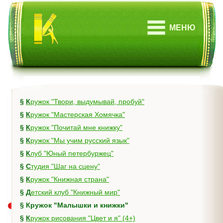
МЕНЮ
§
Кружок "Твори, выдумывай, пробуй"
§
Кружок "Мастерская Хомячка"
§
Кружок "Почитай мне книжку"
§
Кружок "Мы учим русский язык"
§
Клуб "Юный петербуржец"
§
Студия "Шаг на сцену"
§
Кружок "Книжная страна"
§
Детский клуб "Книжный мир"
§
Кружок "Малышки и книжки"
§
Кружок рисования "Цвет и я" (4+)