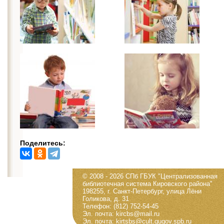
Поделитесь:
© 2008 - 2026 СПб ГБУК "Централизованная
библиотечная система Кировского района"
198255, г. Санкт-Петербург, улица Лёни
Голикова, д. 31
Телефон: (812) 752-54-45
Эл. почта: kircbs@mail.ru
Эл. почта: kirtsbs@cult.gugov.spb.ru