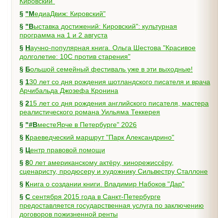
Кировский"
§
"МедиаДвиж: Кировский"
§
"Выставка достижений: Кировский": культурная
программа на 1 и 2 августа
§
Научно-популярная книга. Ольга Шестова "Красивое
долголетие: 10C против старения"
§
Большой семейный фестиваль уже в эти выходные!
§
130 лет со дня рождения шотландского писателя и врача
Арчибальда Джозефа Кронина
§
215 лет со дня рождения английского писателя, мастера
реалистического романа Уильяма Теккерея
§
"#ВместеЯрче в Петербурге" 2026
§
Краеведческий маршрут "Парк Александрино"
§
Центр правовой помощи
§
80 лет американскому актёру, кинорежиссёру,
сценаристу, продюсеру и художнику Сильвестру Сталлоне
§
Книга о создании книги. Владимир Набоков "Дар"
§
С сентября 2015 года в Санкт-Петербурге
предоставляется государственная услуга по заключению
договоров пожизненной ренты