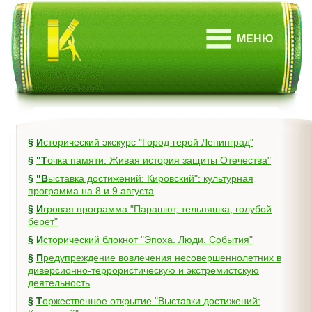
МЕНЮ
§
Исторический экскурс "Город-герой Ленинград"
§
"Точка памяти: Живая история защиты Отечества"
§
"Выставка достижений: Кировский": культурная
программа на 8 и 9 августа
§
Игровая программа "Парашют, тельняшка, голубой
берет"
§
Исторический блокнот "Эпоха. Люди. События"
§
Предупреждение вовлечения несовершеннолетних в
диверсионно-террористическую и экстремистскую
деятельность
§
Торжественное открытие "Выставки достижений: