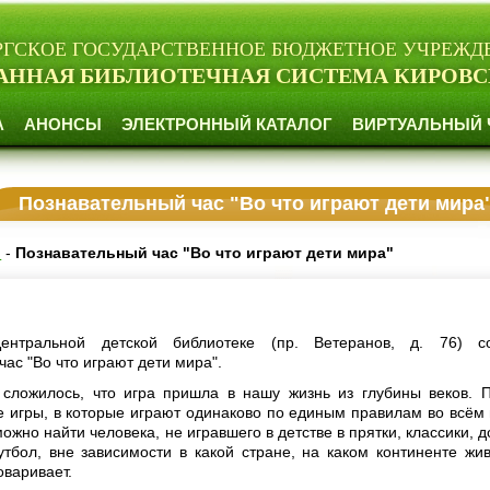
РГСКОЕ ГОСУДАРСТВЕННОЕ БЮДЖЕТНОЕ УЧРЕЖД
АННАЯ БИБЛИОТЕЧНАЯ СИСТЕМА КИРОВС
А
АНОНСЫ
ЭЛЕКТРОННЫЙ КАТАЛОГ
ВИРТУАЛЬНЫЙ 
Познавательный час "Во что играют дети мира
и
-
Познавательный час "Во что играют дети мира"
нтральной детской библиотеке (пр. Ветеранов, д. 76) со
ас "Во что играют дети мира".
 сложилось, что игра пришла в нашу жизнь из глубины веков. 
е игры, в которые играют одинаково по единым правилам во всём 
ожно найти человека, не игравшего в детстве в прятки, классики, 
утбол, вне зависимости в какой стране, на каком континенте жив
оваривает.