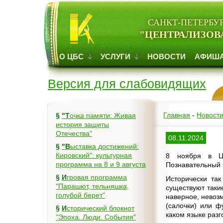
САНКТ-ПЕТЕРБУ
"ЦЕНТРАЛИЗОВ
О ЦБС
УСЛУГИ
НОВОСТИ
АФИШ
Версия для слабовидящих
Главная
-
Новост
§
"Точка памяти: Живая
история защиты
Отечества"
08.11.2024
§
"Выставка достижений:
Кировский": культурная
8 ноября в Це
программа на 8 и 9 августа
Познавательный ч
§
Игровая программа
Исторически так
"Парашют, тельняшка,
существуют таки
голубой берет"
наверное, невозм
(салочки) или ф
§
Исторический блокнот
каком языке разг
"Эпоха. Люди. События"