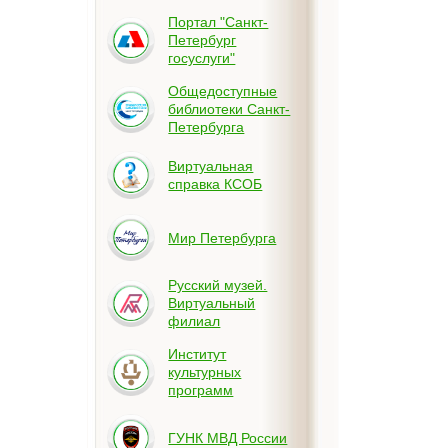
Портал "Санкт-
Петербург
госуслуги"
Общедоступные
библиотеки Санкт-
Петербурга
Виртуальная
справка КСОБ
Мир Петербурга
Русский музей.
Виртуальный
филиал
Институт
культурных
программ
ГУНК МВД России