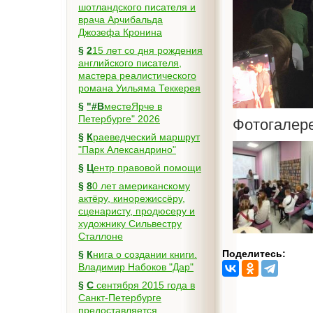
шотландского писателя и
врача Арчибальда
Джозефа Кронина
§
215 лет со дня рождения
английского писателя,
мастера реалистического
романа Уильяма Теккерея
§
"#ВместеЯрче в
Петербурге" 2026
Фотогалер
§
Краеведческий маршрут
"Парк Александрино"
§
Центр правовой помощи
§
80 лет американскому
актёру, кинорежиссёру,
сценаристу, продюсеру и
художнику Сильвестру
Сталлоне
Поделитесь:
§
Книга о создании книги.
Владимир Набоков "Дар"
§
С сентября 2015 года в
Санкт-Петербурге
предоставляется