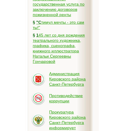
государственная услуга по
заключению договоров
пожизненной ренты
§
"Стимул мечты - это сам
ты!"
§
145 лет со дня рождения
театрального художника,
графика, сценографа,
книжного иллюстратора
Натальи Сергеевны
Гончаровой
Администрация
Кировского района
Санкт-Петербурга
Противодействие
коррупции
Прокуратура
Кировского района
Санкт-Петербурга
информирует