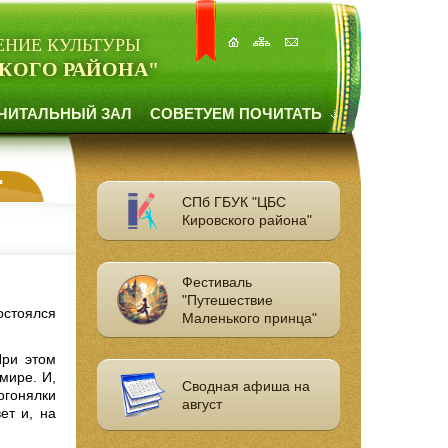
ЕНИЕ КУЛЬТУРЫ
КОГО РАЙОНА"
ЧИТАЛЬНЫЙ ЗАЛ
СОВЕТУЕМ ПОЧИТАТЬ
"
СПб ГБУК "ЦБС
Кировского района"
Фестиваль
"Путешествие
стоялся
Маленького принца"
При этом
мире. И,
Сводная афиша на
догонялки
август
ет и, на