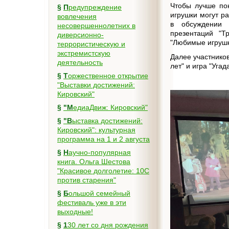
Чтобы лучше пон
§
Предупреждение
игрушки могут р
вовлечения
в обсуждении 
несовершеннолетних в
презентаций "Т
диверсионно-
"Любимые игрушк
террористическую и
экстремистскую
Далее участнико
деятельность
лет" и игра "Угад
§
Торжественное открытие
"Выставки достижений:
Кировский"
§
"МедиаДвиж: Кировский"
§
"Выставка достижений:
Кировский": культурная
программа на 1 и 2 августа
§
Научно-популярная
книга. Ольга Шестова
"Красивое долголетие: 10C
против старения"
§
Большой семейный
фестиваль уже в эти
выходные!
§
130 лет со дня рождения