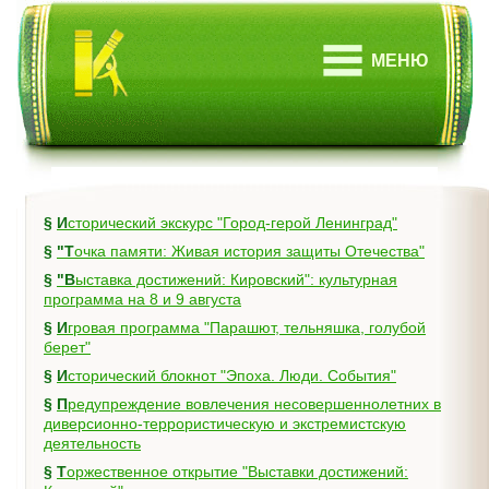
МЕНЮ
§
Исторический экскурс "Город-герой Ленинград"
§
"Точка памяти: Живая история защиты Отечества"
§
"Выставка достижений: Кировский": культурная
программа на 8 и 9 августа
§
Игровая программа "Парашют, тельняшка, голубой
берет"
§
Исторический блокнот "Эпоха. Люди. События"
§
Предупреждение вовлечения несовершеннолетних в
диверсионно-террористическую и экстремистскую
деятельность
§
Торжественное открытие "Выставки достижений: