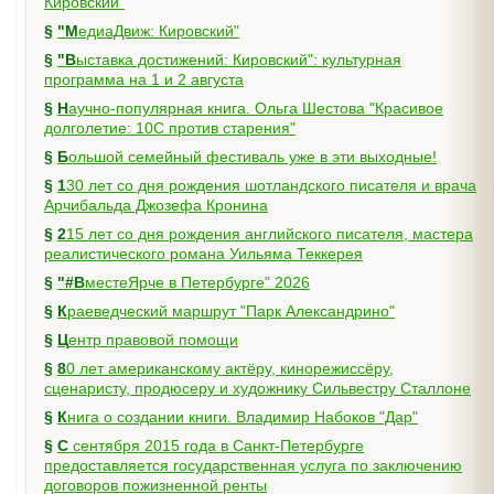
Кировский"
§
"МедиаДвиж: Кировский"
§
"Выставка достижений: Кировский": культурная
программа на 1 и 2 августа
§
Научно-популярная книга. Ольга Шестова "Красивое
долголетие: 10C против старения"
§
Большой семейный фестиваль уже в эти выходные!
§
130 лет со дня рождения шотландского писателя и врача
Арчибальда Джозефа Кронина
§
215 лет со дня рождения английского писателя, мастера
реалистического романа Уильяма Теккерея
§
"#ВместеЯрче в Петербурге" 2026
§
Краеведческий маршрут "Парк Александрино"
§
Центр правовой помощи
§
80 лет американскому актёру, кинорежиссёру,
сценаристу, продюсеру и художнику Сильвестру Сталлоне
§
Книга о создании книги. Владимир Набоков "Дар"
§
С сентября 2015 года в Санкт-Петербурге
предоставляется государственная услуга по заключению
договоров пожизненной ренты