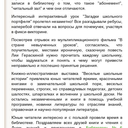
записи в библиотеку о том, что такое "абонемент",
"читальный зал" и чем они отличаются.
Интересный интерактивный урок "Загадки школьного
портфеля" пролетел незаметно! Все разгадывали ребусы,
наперебой отвечали на вопросы для почемучек, участвуя
в фикси-викторине.
Посмотрев отрывок из мультипликационного фильма "В
стране невыученных уроков", согласились, что
поучительную, местами ироничную, сказочную повесть
Лии Гераскиной нужно прочитать каждому школьнику,
чтобы задуматься и понять к чему могут привести
неправильно и поспешно принятые решения.
Книжно-иллюстративная выставка "Веселые школьные
истории" привлекла юных читателей яркими, красочными
книгами о замечательной школьной поре, веселых
переменках, строгих, но справедливых педагогах, детских
шалостях, шпаргалках и волнении у школьной доски. Не
остались незамеченными и книги в помощь учебной
программе, новинки литературы по отраслям знаний,
справочная и научно-популярная литература.
Юные читатели интересно и с пользой провели время в
библиотеке. Поздравляем всех друзей книги и чтения с
Днем знаний и приглашаем в
Библиотеку №6