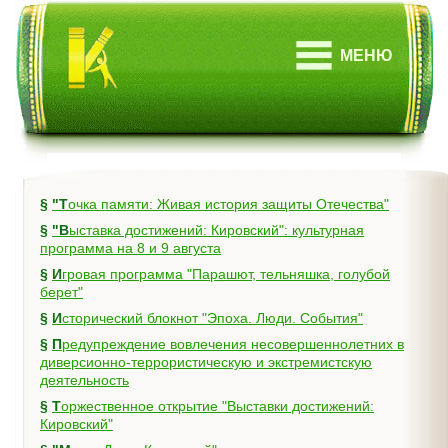
МЕНЮ
§
"Точка памяти: Живая история защиты Отечества"
§
"Выставка достижений: Кировский": культурная
программа на 8 и 9 августа
§
Игровая программа "Парашют, тельняшка, голубой
берет"
§
Исторический блокнот "Эпоха. Люди. События"
§
Предупреждение вовлечения несовершеннолетних в
диверсионно-террористическую и экстремистскую
деятельность
§
Торжественное открытие "Выставки достижений:
Кировский"