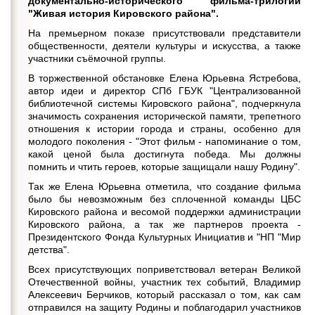
документально-исторического фильма-трилогии
"Живая история Кировского района".
На премьерном показе присутствовали представители
общественности, деятели культуры и искусства, а также
участники съёмочной группы.
В торжественной обстановке Елена Юрьевна Ястребова,
автор идеи и директор СПб ГБУК "Централизованной
библиотечной системы Кировского района", подчеркнула
значимость сохранения исторической памяти, трепетного
отношения к истории города и страны, особенно для
молодого поколения - "Этот фильм - напоминание о том,
какой ценой была достигнута победа. Мы должны
помнить и чтить героев, которые защищали нашу Родину".
Так же Елена Юрьевна отметила, что создание фильма
было бы невозможным без сплоченной команды ЦБС
Кировского района и весомой поддержки администрации
Кировского района, а так же партнеров проекта -
Президентского Фонда Культурных Инициатив и "НП "Мир
детства".
Всех присутствующих поприветствовал ветеран Великой
Отечественной войны, участник тех событий, Владимир
Алексеевич Берчиков, который рассказал о том, как сам
отправился на защиту Родины и поблагодарил участников