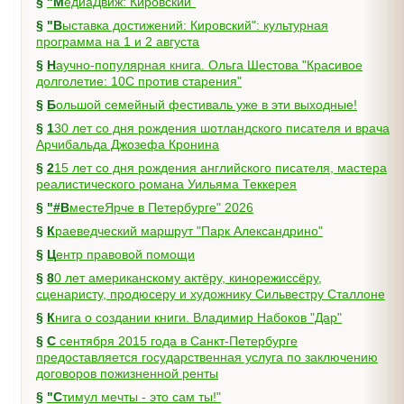
§
"МедиаДвиж: Кировский"
§
"Выставка достижений: Кировский": культурная
программа на 1 и 2 августа
§
Научно-популярная книга. Ольга Шестова "Красивое
долголетие: 10C против старения"
§
Большой семейный фестиваль уже в эти выходные!
§
130 лет со дня рождения шотландского писателя и врача
Арчибальда Джозефа Кронина
§
215 лет со дня рождения английского писателя, мастера
реалистического романа Уильяма Теккерея
§
"#ВместеЯрче в Петербурге" 2026
§
Краеведческий маршрут "Парк Александрино"
§
Центр правовой помощи
§
80 лет американскому актёру, кинорежиссёру,
сценаристу, продюсеру и художнику Сильвестру Сталлоне
§
Книга о создании книги. Владимир Набоков "Дар"
§
С сентября 2015 года в Санкт-Петербурге
предоставляется государственная услуга по заключению
договоров пожизненной ренты
§
"Стимул мечты - это сам ты!"