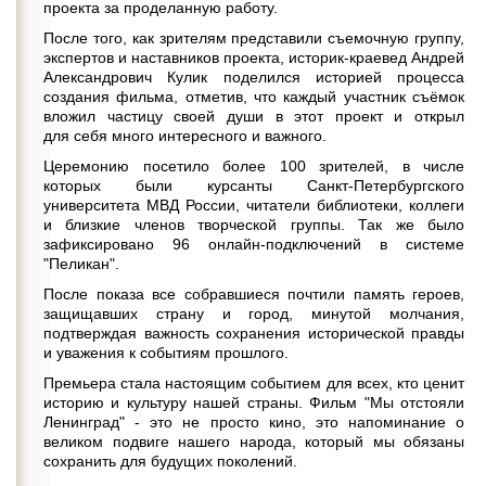
проекта за проделанную работу.
После того, как зрителям представили съемочную группу,
экспертов и наставников проекта, историк-краевед Андрей
Александрович Кулик поделился историей процесса
создания фильма, отметив, что каждый участник съёмок
вложил частицу своей души в этот проект и открыл
для себя много интересного и важного.
Церемонию посетило более 100 зрителей, в числе
которых были курсанты Санкт-Петербургского
университета МВД России, читатели библиотеки, коллеги
и близкие членов творческой группы. Так же было
зафиксировано 96 онлайн-подключений в системе
"Пеликан".
После показа все собравшиеся почтили память героев,
защищавших страну и город, минутой молчания,
подтверждая важность сохранения исторической правды
и уважения к событиям прошлого.
Премьера стала настоящим событием для всех, кто ценит
историю и культуру нашей страны. Фильм "Мы отстояли
Ленинград" - это не просто кино, это напоминание о
великом подвиге нашего народа, который мы обязаны
сохранить для будущих поколений.