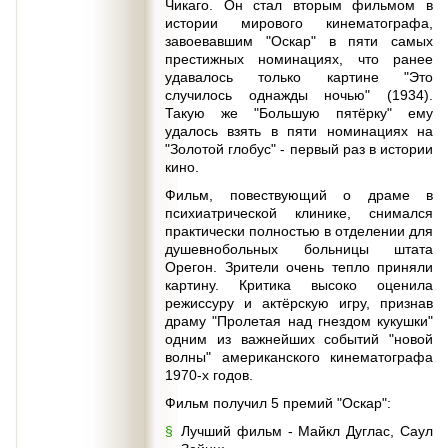
Чикаго. Он стал вторым фильмом в
истории мирового кинематографа,
завоевавшим "Оскар" в пяти самых
престижных номинациях, что ранее
удавалось только картине "Это
случилось однажды ночью" (1934).
Такую же "Большую пятёрку" ему
удалось взять в пяти номинациях на
"Золотой глобус" - первый раз в истории
кино.
Фильм, повествующий о драме в
психиатрической клинике, снимался
практически полностью в отделении для
душевнобольных больницы штата
Орегон. Зрители очень тепло приняли
картину. Критика высоко оценила
режиссуру и актёрскую игру, признав
драму "Пролетая над гнездом кукушки"
одним из важнейших событий "новой
волны" американского кинематографа
1970-х годов.
Фильм получил 5 премий "Оскар":
Лучший фильм - Майкл Дуглас, Саул