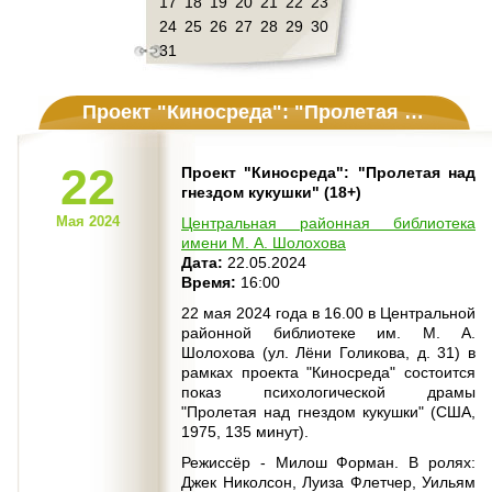
17
18
19
20
21
22
23
24
25
26
27
28
29
30
31
Проект "Киносреда": "Пролетая над гнездом кукушки" (18+)
22
Проект "Киносреда": "Пролетая над
гнездом кукушки" (18+)
Мая 2024
Центральная районная библиотека
имени М. А. Шолохова
Дата:
22.05.2024
Время:
16:00
22 мая 2024 года в 16.00 в Центральной
районной библиотеке им. М. А.
Шолохова (ул. Лёни Голикова, д. 31) в
рамках проекта "Киносреда" состоится
показ психологической драмы
"Пролетая над гнездом кукушки" (США,
1975, 135 минут).
Режиссёр - Милош Форман. В ролях:
Джек Николсон, Луиза Флетчер, Уильям