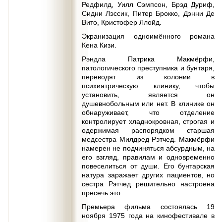
Редфилд, Уилл Сэмпсон, Брэд Дуриф,
Сидни Лэссик, Питер Брокко, Дэнни Де
Вито, Кристофер Ллойд.
Экранизация одноимённого романа
Кена Кизи.
Рэндла Патрика Макмёрфи,
патологического преступника и бунтаря,
переводят из колонии в
психиатрическую клинику, чтобы
установить, является он
душевнобольным или нет. В клинике он
обнаруживает, что отделение
контролирует хладнокровная, строгая и
одержимая распорядком старшая
медсестра Милдред Рэтчед. Макмёрфи
намерен не подчиняться абсурдным, на
его взгляд, правилам и одновременно
повеселиться от души. Его бунтарская
натура заражает других пациентов, но
сестра Рэтчед решительно настроена
пресечь это.
Премьера фильма состоялась 19
ноября 1975 года на кинофестивале в