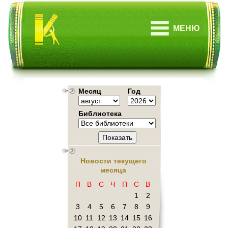
МЕНЮ
Месяц
Год
Библиотека
Показать
Новости текущего
месяца
П
В
С
Ч
П
С
В
1
2
3
4
5
6
7
8
9
10
11
12
13
14
15
16