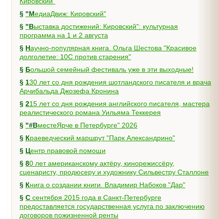
Кировский"
§
"МедиаДвиж: Кировский"
§
"Выставка достижений: Кировский": культурная
программа на 1 и 2 августа
§
Научно-популярная книга. Ольга Шестова "Красивое
долголетие: 10C против старения"
§
Большой семейный фестиваль уже в эти выходные!
§
130 лет со дня рождения шотландского писателя и врача
Арчибальда Джозефа Кронина
§
215 лет со дня рождения английского писателя, мастера
реалистического романа Уильяма Теккерея
§
"#ВместеЯрче в Петербурге" 2026
§
Краеведческий маршрут "Парк Александрино"
§
Центр правовой помощи
§
80 лет американскому актёру, кинорежиссёру,
сценаристу, продюсеру и художнику Сильвестру Сталлоне
§
Книга о создании книги. Владимир Набоков "Дар"
§
С сентября 2015 года в Санкт-Петербурге
предоставляется государственная услуга по заключению
договоров пожизненной ренты