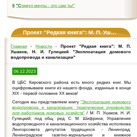
§
"Стимул мечты - это сам ты!"
Проект "Редкая книга": М. П. Ушаков, Н. И. Гулецкий "Эксплоатация домового водопровода и канализации"
Главная
-
Новости
-
Проект "Редкая книга": М. П.
Ушаков, Н. И. Гулецкий "Эксплоатация домового
водопровода и канализации"
06.12.2023
В ЦБС Кировского района есть много редких книг. Мы
оцифровываем книги из нашего фонда, изданные в конце
XIX - первой половине XX веков!
Сегодня мы представляем книгу
"Эксплоатация домового
водопровода и канализации: практическое руководство
для работников домовых хозяйств"
/ М. П. Ушаков, Н. И.
Гулецкий; под общ. ред. С. М. Шифрина; Управление
водопроводного и канализационного хозяйства исполкома
Ленгорсовета депутатов трудящихся. - Ленинград:
Ленинградское газетно-журнальное и книжное