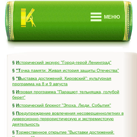
МЕНЮ
§
Исторический экскурс "Город-герой Ленинград"
§
"Точка памяти: Живая история защиты Отечества"
§
"Выставка достижений: Кировский": культурная
программа на 8 и 9 августа
§
Игровая программа "Парашют, тельняшка, голубой
берет"
§
Исторический блокнот "Эпоха. Люди. События"
§
Предупреждение вовлечения несовершеннолетних в
диверсионно-террористическую и экстремистскую
деятельность
§
Торжественное открытие "Выставки достижений: