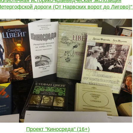
блиотечная историко-краеведческая экспозиция
Петергофской дороги (От Нарвских ворот до Лигово)" 
Проект "Киносреда" (16+)