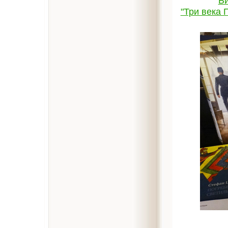
Би
"Три века 