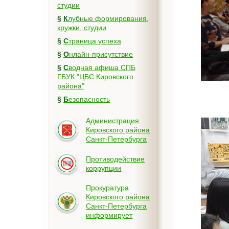
студии
§
Клубные формирования,
кружки, студии
§
Страница успеха
§
Онлайн-присутствие
§
Сводная афиша СПБ
ГБУК "ЦБС Кировского
района"
§
Безопасность
Администрация
Кировского района
Санкт-Петербурга
Противодействие
коррупции
Прокуратура
Кировского района
Санкт-Петербурга
информирует