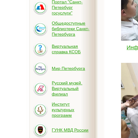
Портал "Санкт-
Петербург
госуслуги"
Общедоступные
библиотеки Санкт-
Петербурга
Виртуальная
Инф
справка КСОБ
Мир Петербурга
Русский музей.
Виртуальный
филиал
Институт
культурных
программ
ГУНК МВД России