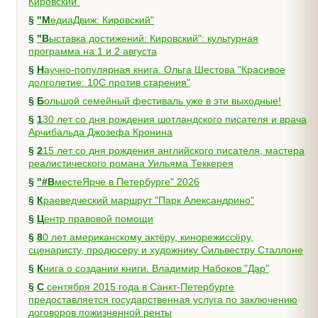
Кировский"
§
"МедиаДвиж: Кировский"
§
"Выставка достижений: Кировский": культурная
программа на 1 и 2 августа
§
Научно-популярная книга. Ольга Шестова "Красивое
долголетие: 10C против старения"
§
Большой семейный фестиваль уже в эти выходные!
§
130 лет со дня рождения шотландского писателя и врача
Арчибальда Джозефа Кронина
§
215 лет со дня рождения английского писателя, мастера
реалистического романа Уильяма Теккерея
§
"#ВместеЯрче в Петербурге" 2026
§
Краеведческий маршрут "Парк Александрино"
§
Центр правовой помощи
§
80 лет американскому актёру, кинорежиссёру,
сценаристу, продюсеру и художнику Сильвестру Сталлоне
§
Книга о создании книги. Владимир Набоков "Дар"
§
С сентября 2015 года в Санкт-Петербурге
предоставляется государственная услуга по заключению
договоров пожизненной ренты