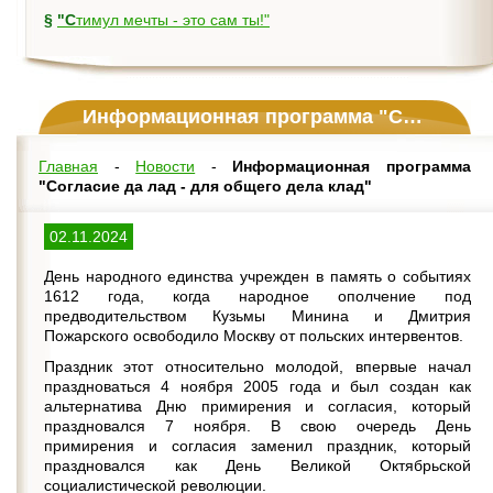
§
"Стимул мечты - это сам ты!"
Информационная программа "Согласие да лад - для общего дела клад"
Главная
-
Новости
-
Информационная программа
"Согласие да лад - для общего дела клад"
02.11.2024
День народного единства учрежден в память о событиях
1612 года, когда народное ополчение под
предводительством Кузьмы Минина и Дмитрия
Пожарского освободило Москву от польских интервентов.
Праздник этот относительно молодой, впервые начал
праздноваться 4 ноября 2005 года и был создан как
альтернатива Дню примирения и согласия, который
праздновался 7 ноября. В свою очередь День
примирения и согласия заменил праздник, который
праздновался как День Великой Октябрьской
социалистической революции.