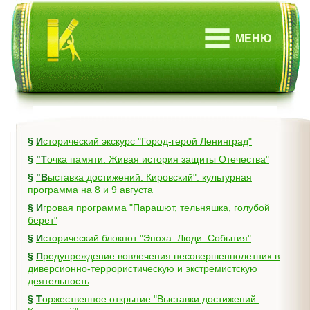
МЕНЮ
§
Исторический экскурс "Город-герой Ленинград"
§
"Точка памяти: Живая история защиты Отечества"
§
"Выставка достижений: Кировский": культурная
программа на 8 и 9 августа
§
Игровая программа "Парашют, тельняшка, голубой
берет"
§
Исторический блокнот "Эпоха. Люди. События"
§
Предупреждение вовлечения несовершеннолетних в
диверсионно-террористическую и экстремистскую
деятельность
§
Торжественное открытие "Выставки достижений: