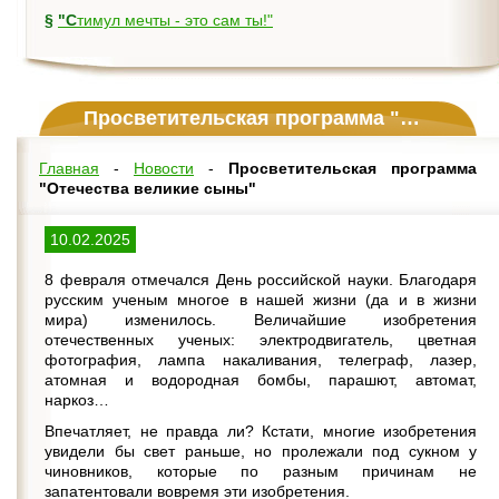
§
"Стимул мечты - это сам ты!"
Просветительская программа "Отечества великие сыны"
Главная
-
Новости
-
Просветительская программа
"Отечества великие сыны"
10.02.2025
8 февраля отмечался День российской науки. Благодаря
русским ученым многое в нашей жизни (да и в жизни
мира) изменилось. Величайшие изобретения
отечественных ученых: электродвигатель, цветная
фотография, лампа накаливания, телеграф, лазер,
атомная и водородная бомбы, парашют, автомат,
наркоз…
Впечатляет, не правда ли? Кстати, многие изобретения
увидели бы свет раньше, но пролежали под сукном у
чиновников, которые по разным причинам не
запатентовали вовремя эти изобретения.