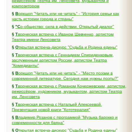
режиссёром Театра им. Ленсовета, музыкантом и
композитором
§
Воркшоп "Читать или не читать" - "История семьи как
часть истории города и страны"
§
"Со-общество: сила в действии. Открытый диалог"
§
Творческая встреча с Иваном Шевченко, артистом
Театра имени Ленсовета
§
Открытая встреча-дискурс "Судьба и Родина едины"
§
Творческая встреча с Геннадием Спириденковым,
заслуженным артистом России, артистом Театра
"Комедианты"
§
Воркшоп "Читать или не читать" - "Место поэзии в
современной литературе. Сегодня нам нужны поэты?"
§
Творческая встреча с Романом Кочержевским, артистом,
режиссёром, художником, музыкантом, артистом Театра
им. Ленсовета
§
Творческая встреча с Натальей Алексеевой.
Презентация новой книги "Кототерапия"
§
Владимир Розанов с программой "Музыка барокко и
современности для баяна"
§
Открытая встреча-дискурс "Судьба и Родина едины"