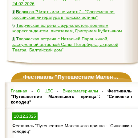
24.02.2026
§
Воркшоп "Читать или не читать" - "Современная
российская литература в поисках истины"
§
Творческая встреча с журналистом, военным
корреспондентом, писателем, Григорием Кубатьяном
§
Творческая встреча с Натальей Парашкиной,
заслуженной артисткой Санкт-Петербурга, актрисой
Театра "Балтийский дом"
Фестиваль "Путешествие Маленького принца": "Синюшкин колодец"
Главная
-
О ЦБС
-
Видеоматериалы
-
Фестиваль
"Путешествие Маленького принца": "Синюшкин
колодец"
10.12.2025
Фестиваль "Путешествие Маленького принца": "Синюшкин
колодец"