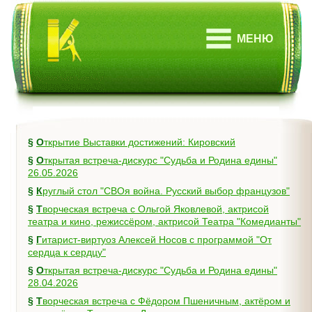
МЕНЮ
§
Открытие Выставки достижений: Кировский
§
Открытая встреча-дискурс "Судьба и Родина едины"
26.05.2026
§
Круглый стол "СВОя война. Русский выбор французов"
§
Творческая встреча с Ольгой Яковлевой, актрисой
театра и кино, режиссёром, актрисой Театра "Комедианты"
§
Гитарист-виртуоз Алексей Носов с программой "От
сердца к сердцу"
§
Открытая встреча-дискурс "Судьба и Родина едины"
28.04.2026
§
Творческая встреча с Фёдором Пшеничным, актёром и