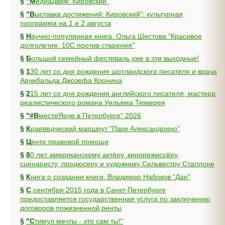
§
"МедиаДвиж: Кировский"
§
"Выставка достижений: Кировский": культурная
программа на 1 и 2 августа
§
Научно-популярная книга. Ольга Шестова "Красивое
долголетие: 10C против старения"
§
Большой семейный фестиваль уже в эти выходные!
§
130 лет со дня рождения шотландского писателя и врача
Арчибальда Джозефа Кронина
§
215 лет со дня рождения английского писателя, мастера
реалистического романа Уильяма Теккерея
§
"#ВместеЯрче в Петербурге" 2026
§
Краеведческий маршрут "Парк Александрино"
§
Центр правовой помощи
§
80 лет американскому актёру, кинорежиссёру,
сценаристу, продюсеру и художнику Сильвестру Сталлоне
§
Книга о создании книги. Владимир Набоков "Дар"
§
С сентября 2015 года в Санкт-Петербурге
предоставляется государственная услуга по заключению
договоров пожизненной ренты
§
"Стимул мечты - это сам ты!"