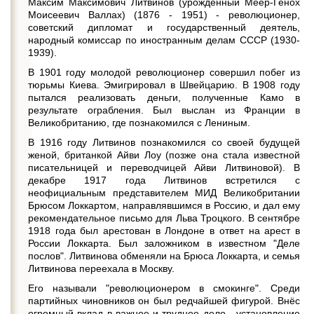
Максим Максимович Литвинов (урождённый Меер-Генох
Моисеевич Валлах) (1876 - 1951) - революционер,
советский дипломат и государственный деятель,
народный комиссар по иностранным делам СССР (1930-
1939).
В 1901 году молодой революционер совершил побег из
тюрьмы Киева. Эмигрировал в Швейцарию. В 1908 году
пытался реализовать деньги, полученные Камо в
результате ограбления. Был выслан из Франции в
Великобританию, где познакомился с Лениным.
В 1916 году Литвинов познакомился со своей будущей
женой, британкой Айви Лоу (позже она стала известной
писательницей и переводчицей Айви Литвиновой). В
декабре 1917 года Литвинов встретился с
неофициальным представителем МИД Великобритании
Брюсом Локкартом, направлявшимся в Россию, и дал ему
рекомендательное письмо для Льва Троцкого. В сентябре
1918 года был арестован в Лондоне в ответ на арест в
России Локкарта. Был заложником в известном "Деле
послов". Литвинова обменяли на Брюса Локкарта, и семья
Литвинова переехала в Москву.
Его называли "революционером в смокинге". Среди
партийных чиновников он был редчайшей фигурой. Внёс
огромный вклад в важное и трудное дело - установление