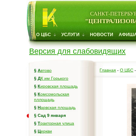
САНКТ-ПЕТЕРБУ
"ЦЕНТРАЛИЗОВ
О ЦБС
УСЛУГИ
НОВОСТИ
АФИШ
Версия для слабовидящих
Главная
-
О ЦБС
§
Автово
§
ДК им Горького
§
Кировская площадь
§
Комсомольская
пллощадь
§
Нарвская площадь
§
Сад 9 января
§
Тракторная улица
§
Церкви