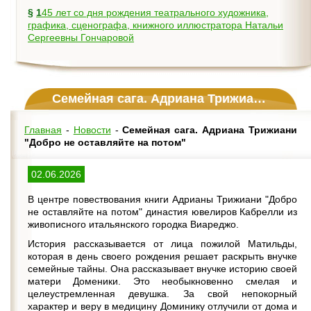
§
145 лет со дня рождения театрального художника,
графика, сценографа, книжного иллюстратора Натальи
Сергеевны Гончаровой
Семейная сага. Адриана Трижиани "Добро не оставляйте на потом"
Главная
-
Новости
-
Семейная сага. Адриана Трижиани
"Добро не оставляйте на потом"
02.06.2026
В центре повествования книги Адрианы Трижиани "Добро
не оставляйте на потом" династия ювелиров Кабрелли из
живописного итальянского городка Виареджо.
История рассказывается от лица пожилой Матильды,
которая в день своего рождения решает раскрыть внучке
семейные тайны. Она рассказывает внучке историю своей
матери Доменики. Это необыкновенно смелая и
целеустремленная девушка. За свой непокорный
характер и веру в медицину Доминику отлучили от дома и