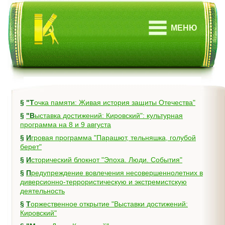
МЕНЮ
§
"Точка памяти: Живая история защиты Отечества"
§
"Выставка достижений: Кировский": культурная
программа на 8 и 9 августа
§
Игровая программа "Парашют, тельняшка, голубой
берет"
§
Исторический блокнот "Эпоха. Люди. События"
§
Предупреждение вовлечения несовершеннолетних в
диверсионно-террористическую и экстремистскую
деятельность
§
Торжественное открытие "Выставки достижений:
Кировский"