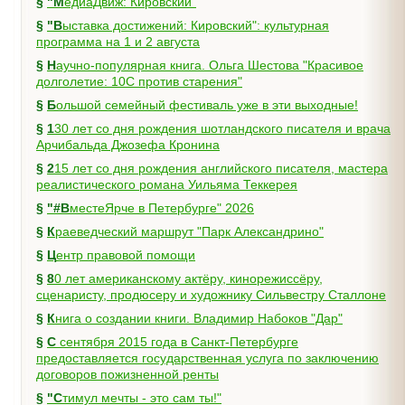
§
"МедиаДвиж: Кировский"
§
"Выставка достижений: Кировский": культурная
программа на 1 и 2 августа
§
Научно-популярная книга. Ольга Шестова "Красивое
долголетие: 10C против старения"
§
Большой семейный фестиваль уже в эти выходные!
§
130 лет со дня рождения шотландского писателя и врача
Арчибальда Джозефа Кронина
§
215 лет со дня рождения английского писателя, мастера
реалистического романа Уильяма Теккерея
§
"#ВместеЯрче в Петербурге" 2026
§
Краеведческий маршрут "Парк Александрино"
§
Центр правовой помощи
§
80 лет американскому актёру, кинорежиссёру,
сценаристу, продюсеру и художнику Сильвестру Сталлоне
§
Книга о создании книги. Владимир Набоков "Дар"
§
С сентября 2015 года в Санкт-Петербурге
предоставляется государственная услуга по заключению
договоров пожизненной ренты
§
"Стимул мечты - это сам ты!"