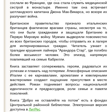
сослали во Францию, где она стала служить медицинской
сестрой в монастыре. Именно там она встречает
шотландского капитана Джона Мак-Викарса, но вскоре их
разлучает война.
Британское правительство признало итальянских
британцев фактически врагами страны, несмотря на то,
что они были гражданами и защищали Британию в
Первую Мировую войну. Мужчин выдворяли повсеместно
из всех британских городов, чтобы отправить их в лагеря
для интернированных граждан. Читатель узнает о
трагедии крушения лайнера "Арандора Стар", где погибло
более восьмисот человек. Это эпизод, напрямую
повлиявший на семью Кабрелли.
Книга заставляет сопереживать героям, радоваться их
успехам и плакать над потерями. Атмосферные описания
Италии с ее карнавалами, ароматами и ювелирными
мастерскими создают ощущение присутствия в месте
действия. Роман поднимает вопросы национальной
идентичности и предрассудков, роли семьи и памяти
поколений.
Книга "Добро не оставляйте на потом" есть в фондах
Центральной районной библиотеки. Электронная версия
доступна в
ЛитРес
.